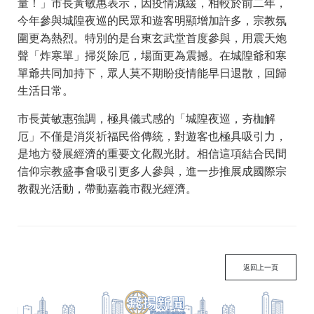
量！」市長黃敏惠表示，因疫情減緩，相較於前二年，
今年參與城隍夜巡的民眾和遊客明顯增加許多，宗教氛
圍更為熱烈。特別的是台東玄武堂首度參與，用震天炮
聲「炸寒單」掃災除厄，場面更為震撼。在城隍爺和寒
單爺共同加持下，眾人莫不期盼疫情能早日退散，回歸
生活日常。
市長黃敏惠強調，極具儀式感的「城隍夜巡，夯枷解
厄」不僅是消災祈福民俗傳統，對遊客也極具吸引力，
是地方發展經濟的重要文化觀光財。相信這項結合民間
信仰宗教盛事會吸引更多人參與，進一步推展成國際宗
教觀光活動，帶動嘉義市觀光經濟。
返回上一頁