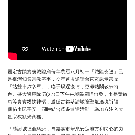
國定古蹟嘉義城隍廟每年農曆八月初一「城隍夜巡」已
是臺灣知名宗教盛事，今年首度邀請台東玄武堂來嘉
「站雙車炸寒單」，聯手驅逐疫情，更添熱鬧教宗特
色。盛大遶境隊伍(27)日下午由城隍廟埕出發，市長黃敏
惠等貴賓親扶神轎，遵循古禮恭請城隍聖駕遶境祈福，
保佑市民平安，同時結合眾多週邊活動，為地方注入大
量宗教觀光商機。
「感謝城隍爺慈悲，為嘉義市帶來安定地方和民心的力