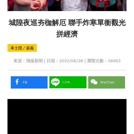
城隍夜巡夯枷解厄 聯手炸寒單衝觀光
拼經濟
辜士陞／嘉義
來源：飛揚新聞 | 日期：2022/08/28 | 瀏覽次數：26953
Line
FB
WeChat