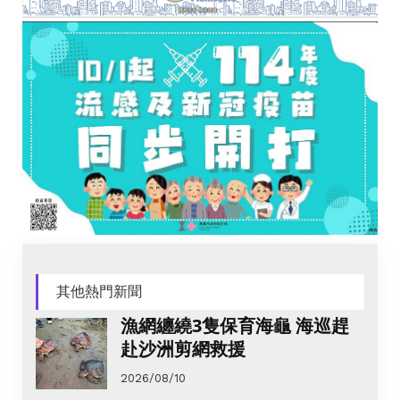
其他熱門新聞
漁網纏繞3隻保育海龜 海巡趕
赴沙洲剪網救援
2026/08/10