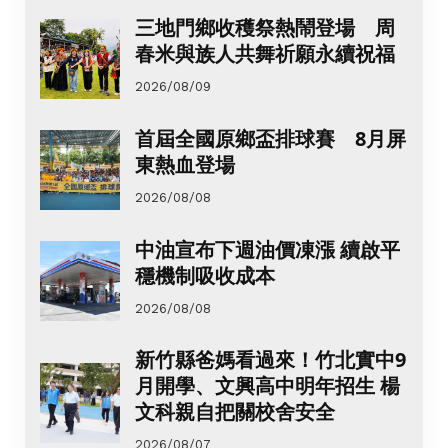
三地門鄉收穫祭熱鬧登場 周
春米與族人共舞祈願永續祝福
2026/08/09
首屆全國原鄉盃排球賽 8月屏
東熱血登場
2026/08/08
中油宣布下週油價凍漲 續啟平
穩機制吸收成本
2026/08/08
新竹縣爸媽看過來！竹北實中9
月開學、文興高中明年招生 楊
文科親自把關校舍安全
2026/08/07