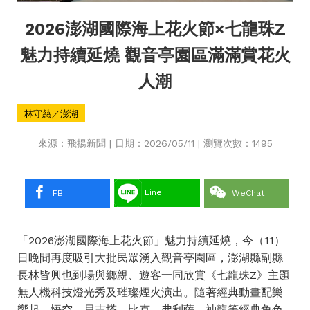
2026澎湖國際海上花火節×七龍珠Z
魅力持續延燒 觀音亭園區滿滿賞花火
人潮
林守慈／澎湖
來源：飛揚新聞 | 日期：2026/05/11 | 瀏覽次數：1495
Line
FB
WeChat
「2026澎湖國際海上花火節」魅力持續延燒，今（11）
日晚間再度吸引大批民眾湧入觀音亭園區，澎湖縣副縣
長林皆興也到場與鄉親、遊客一同欣賞《七龍珠Z》主題
無人機科技燈光秀及璀璨煙火演出。隨著經典動畫配樂
響起，悟空、貝吉塔、比克、弗利薩、神龍等經典角色