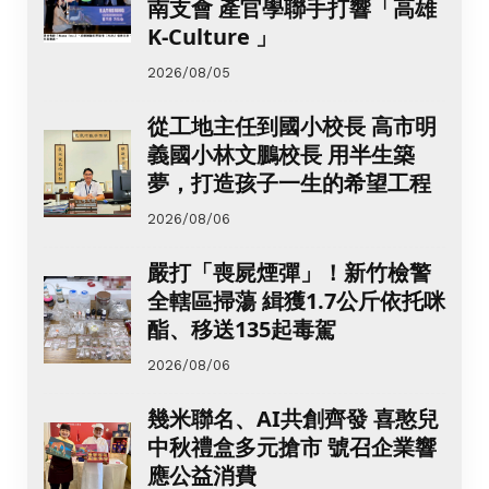
南支會 產官學聯手打響「高雄
K-Culture 」
2026/08/05
從工地主任到國小校長 高市明
義國小林文鵬校長 用半生築
夢，打造孩子一生的希望工程
2026/08/06
嚴打「喪屍煙彈」！新竹檢警
全轄區掃蕩 緝獲1.7公斤依托咪
酯、移送135起毒駕
2026/08/06
幾米聯名、AI共創齊發 喜憨兒
中秋禮盒多元搶市 號召企業響
應公益消費