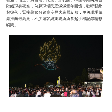
陸續現身夜空，勾起現場民眾滿滿童年回憶，歡呼聲此
起彼落；緊接著10分鐘高空煙火絢麗綻放，更將現場氣
氛推向最高潮，不少遊客與鄉親紛紛拿起手機記錄精彩
瞬間。