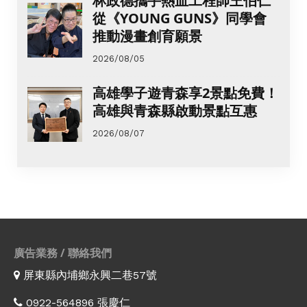
林政德攜手熱血工程師王伯仁
從《YOUNG GUNS》同學會
推動漫畫創育願景
2026/08/05
高雄學子遊青森享2景點免費！
高雄與青森縣啟動景點互惠
2026/08/07
廣告業務 / 聯絡我們
屏東縣內埔鄉永興二巷57號
0922-564896 張慶仁