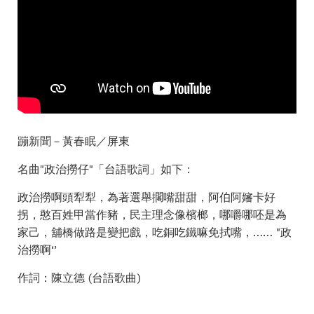
蹦新聞－黃春眠／屏東
名曲"政治撈仔"「台語歌詞」如下：
政治撈啊頭犁犁，為著選舉擱嘴甜甜，阿伯阿嬸卡好
拐，憨百姓甲當作豬，民主理念像檳榔，哪嚼哪呸是為
家己，舖橋做路是變把戲，吃銅吃鐵嘛免拭嘴，…… "政
治撈啊‘’
作詞：陳立德 (台語歌曲)