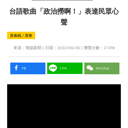
台語歌曲「政治撈啊！」表達民眾心
聲
黃春眠／屏東
來源：飛揚新聞 | 日期：2022/08/28 | 瀏覽次數：27319
Line
FB
WeChat