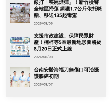
嚴打「喪屍煙彈」！新竹檢警
全轄區掃蕩 緝獲1.7公斤依托咪
酯、移送135起毒駕
2026/08/06
支援市政建設、保障民眾財
產！楠梓等5區最新地形圖將於
8月20日正式上線
2026/08/08
台南安醫海福刀無傷口可治攝
護腺癌初期
2026/08/07