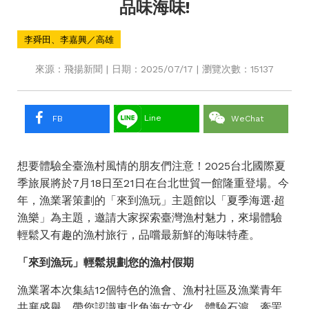
品味海味!
李舜田、李嘉興／高雄
來源：飛揚新聞 | 日期：2025/07/17 | 瀏覽次數：15137
Line
FB
WeChat
想要體驗全臺漁村風情的朋友們注意！2025台北國際夏
季旅展將於7月18日至21日在台北世貿一館隆重登場。今
年，漁業署策劃的「來到漁玩」主題館以「夏季海選‧超
漁樂」為主題，邀請大家探索臺灣漁村魅力，來場體驗
輕鬆又有趣的漁村旅行，品嚐最新鮮的海味特產。
「來到漁玩」輕鬆規劃您的漁村假期
漁業署本次集結12個特色的漁會、漁村社區及漁業青年
共襄盛舉，帶您認識東北角海女文化、體驗石滬、牽罟