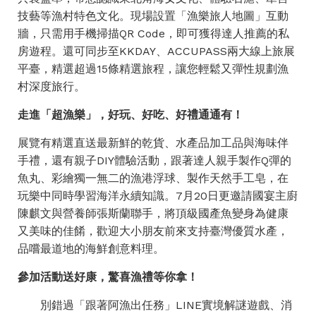
技藝等漁村特色文化。現場設置「漁樂旅人地圖」互動
牆，只需用手機掃描QR Code，即可獲得達人推薦的私
房遊程。還可同步至KKDAY、ACCUPASS兩大線上旅展
平臺，精選超過15條精選旅程，讓您輕鬆又彈性規劃漁
村深度旅行。
走進「超漁樂」，好玩、好吃、好禮通通有！
展覽有精選直送最新鮮的乾貨、水產品加工品與海味伴
手禮，還有親子DIY體驗活動，跟著達人親手製作Q彈的
魚丸、彩繪獨一無二的漁港浮球、製作天然手工皂，在
玩樂中同時學習海洋永續知識。7月20日更邀請國宴主廚
陳麒文與營養師張斯蘭聯手，將頂級國產魚變身為健康
又美味的佳餚，歡迎大小朋友前來支持臺灣優質水產，
品嚐最道地的海鮮創意料理。
參加活動送好康，驚喜漁禮等你拿！
別錯過「跟著阿漁出任務」LINE實境解謎遊戲、消