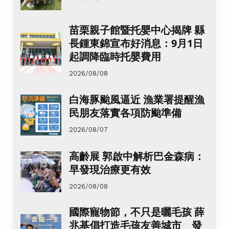
苗栗親子館暨托嬰中心揭牌 縣
長鍾東錦宣布好消息：9月1日
起調降臨時托嬰費用
2026/08/08
白海豚颱風逼近 漁業署提醒漁
民朋友落實各項防颱準備
2026/08/07
高齡展 郭啟中解析巴金森病：
早發現治療更有效
2026/08/08
國際寵物節，不只是曬毛孩 薛
兆基倡打造毛孩友善城市 發