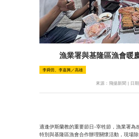
漁業署與基隆區漁會暖慶
李舜田、李嘉興／高雄
來源：飛揚新聞 | 日期：2
適逢伊斯蘭教的重要節日-宰牲節，漁業署為
特別與基隆區漁會合作辦理關懷活動，現場除