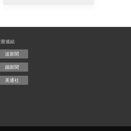
友善連結
波新聞
蹦新聞
美通社