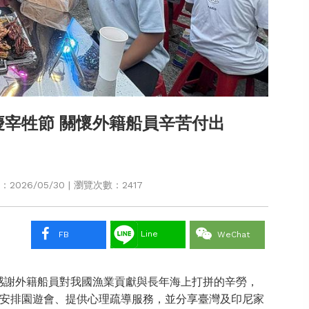
宰牲節 關懷外籍船員辛苦付出
026/05/30 | 瀏覽次數：2417
Line
FB
WeChat
感謝外籍船員對我國漁業貢獻與長年海上打拼的辛勞，
安排園遊會、提供心理疏導服務，並分享臺灣及印尼家