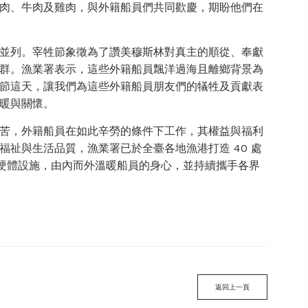
肉、牛肉及雞肉，與外籍船員們共同歡慶，期盼他們在
並列。宰牲節象徵為了讚美穆斯林對真主的順從、奉獻
群。漁業署表示，這些外籍船員飄洋過海且離鄉背景為
節這天，讓我們為這些外籍船員朋友們的犠牲及貢獻表
暖與關懷。
苦，外籍船員在如此辛勞的條件下工作，其權益與福利
祉與生活品質，漁業署已於全臺各地漁港打造 40 處
的硬體設施，由內而外溫暖船員的身心，並持續攜手各界
返回上一頁