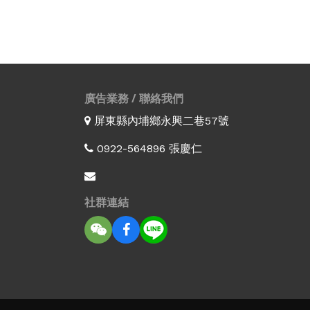
廣告業務 / 聯絡我們
屏東縣內埔鄉永興二巷57號
0922-564896 張慶仁
社群連結