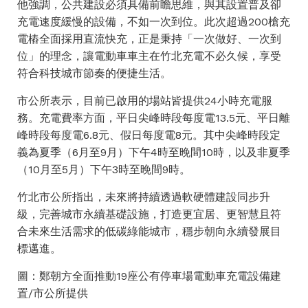
他強調，公共建設必須具備前瞻思維，與其設置普及卻
充電速度緩慢的設備，不如一次到位。此次超過200槍充
電樁全面採用直流快充，正是秉持「一次做好、一次到
位」的理念，讓電動車車主在竹北充電不必久候，享受
符合科技城市節奏的便捷生活。
市公所表示，目前已啟用的場站皆提供24小時充電服
務。充電費率方面，平日尖峰時段每度電13.5元、平日離
峰時段每度電6.8元、假日每度電8元。其中尖峰時段定
義為夏季（6月至9月）下午4時至晚間10時，以及非夏季
（10月至5月）下午3時至晚間9時。
竹北市公所指出，未來將持續透過軟硬體建設同步升
級，完善城市永續基礎設施，打造更宜居、更智慧且符
合未來生活需求的低碳綠能城市，穩步朝向永續發展目
標邁進。
圖：鄭朝方全面推動19座公有停車場電動車充電設備建
置/市公所提供