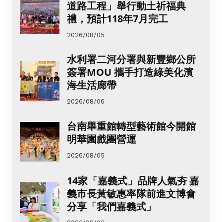
道路工程」舉行動土祈福典
禮，預計118年7月完工
2026/08/05
水利署二河分署與新豐鄉公所
簽署MOU 攜手打造綠美化濱
海生活廊帶
2026/08/06
台南舉重館轉型藝術館今開館
明華園戲團營運
2026/08/05
14家「嘉義式」品牌人氣夯 嘉
義市長黃敏惠率隊前進文博會
分享「我們嘉義式」