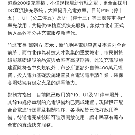
超過200槍充電樁，不僅規模居新竹縣之冠，更全面採用
DC直流快充系統，大幅提升充電效率。目前P19（停十
五）、U1（公二停五）及M1（停十三）等三處停車場已
率先啟用，共提供68槍直流快充服務，象徵竹北市正式
邁入高效率公共充電服務新時代。
竹北市長 鄭朝方 表示，新竹地區電動車普及率名列全台
前茅，而竹北作為科技人才聚集的重要城市，市民對於
綠能基礎建設的品質與效率有高度期待。此次充電設施
建置除符合中央規範外，市公所更額外自籌400萬元經
費，投入電力基礎設施建置及台電送電申請作業，確保
各場站擁有穩定充足的供電能力。
鄭朝方指出，目前除已啟用的P19、U1及M1停車場外，
其餘16處停車場的充電設備均已完成建置，現階段正配
合台電進行送電及相關程序。各場站皆已做好啟用準
備，待送電完成後即可陸續開放使用，讓市民享有遍布
全市的直流快充服務。