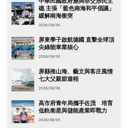
中華民國政府應與菲交涉民主
礁 主張「藍色南海和平倡議」
緩解南海衝突
2026/08/05
屏東學子啟航德國 直擊全球頂
尖綠能車業核心
2026/08/05
屏縣推山海、藝文與客庄風情
七大父親節遊程
2026/08/06
高市府青年局攜手佐茂 培育
低軌衛星與儲能產業即戰力
2026/08/05