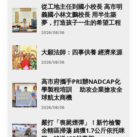
從工地主任到國小校長 高市明
義國小林文鵬校長 用半生築
夢，打造孩子一生的希望工程
2026/08/06
大願法師：四事供養 經濟來源
2026/08/06
高市府攜手PRI辦NADCAP化
學製程培訓 助攻企業搶攻全
球航太商機
2026/08/06
嚴打「喪屍煙彈」！新竹檢警
全轄區掃蕩 緝獲1.7公斤依托咪