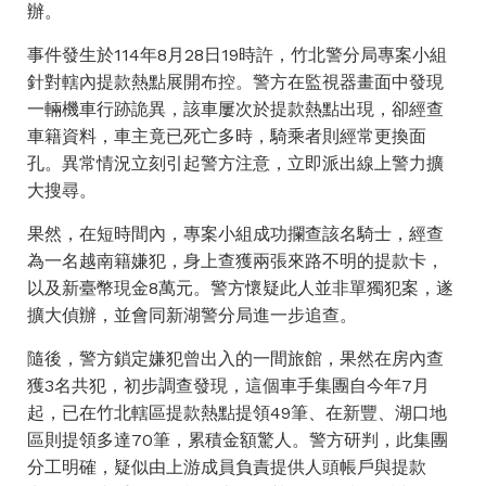
辦。
事件發生於114年8月28日19時許，竹北警分局專案小組
針對轄內提款熱點展開布控。警方在監視器畫面中發現
一輛機車行跡詭異，該車屢次於提款熱點出現，卻經查
車籍資料，車主竟已死亡多時，騎乘者則經常更換面
孔。異常情況立刻引起警方注意，立即派出線上警力擴
大搜尋。
果然，在短時間內，專案小組成功攔查該名騎士，經查
為一名越南籍嫌犯，身上查獲兩張來路不明的提款卡，
以及新臺幣現金8萬元。警方懷疑此人並非單獨犯案，遂
擴大偵辦，並會同新湖警分局進一步追查。
隨後，警方鎖定嫌犯曾出入的一間旅館，果然在房內查
獲3名共犯，初步調查發現，這個車手集團自今年7月
起，已在竹北轄區提款熱點提領49筆、在新豐、湖口地
區則提領多達70筆，累積金額驚人。警方研判，此集團
分工明確，疑似由上游成員負責提供人頭帳戶與提款