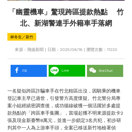
「幽靈機車」驚現跨區提款熱點 竹
北、新湖警連手外籍車手落網
林冬生／新竹
來源：飛揚新聞 | 日期：2025/09/16 | 瀏覽次數：11220
Line
FB
WeChat
一名疑似跨區詐騙車手在竹北轄區出沒，因騎乘的機車
登記車主早已過世，引發警方高度懷疑。竹北警分局專
案小組經縝密調查後，成功循線破獲一個活躍於多處提
款熱點的「跨區車手集團」，當場起獲不明來源提款卡2
張及現金新臺幣8萬元，並進一步鎖定3名共犯，初步研
判其中一人為上游車手頭，全案已移送新竹地檢署偵