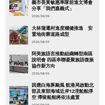
義市長黃敏惠率隊前進文博會
分享「我們嘉義式」
2026/08/06
大林蒲遷村進度穩健推進 安
置地街廓道路成型
2026/08/05
阿美族語言推動組織轉型南區
說明會 四區串聯凝聚族語復振
協作新方向
2026/08/05
因應白海豚颱風 航港局啟動北
部及東部海域近岸12浬船舶淨
空 滯留船舶將依法處置
2026/08/06