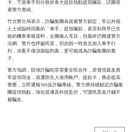
卡，下游車手則分散於各大提款熱點提領贓款，試圖規
避警方查緝。
竹北警分局表示，詐騙集團為規避警方鎖定，常以外籍
人士或臨時招募的「車手」提領贓款，甚至利用早已失
效的機車車籍資料，企圖掩人耳目，但最終仍難逃警方
法網。警方也呼籲民眾，切勿因一時貪念加入車手行
列，涉案不僅須面臨刑責，更可能成為詐騙集團的棄
子。
警方強調，防堵詐騙犯罪需要全民合作，若發現親友異
常提領現金，或遭陌生人借用帳戶、提款卡，務必提高
警覺，立即通報165反詐騙專線。警方將持續鎖定詐騙集
團提領熱點，強化巡邏及科技監控，守護民眾血汗錢不
被騙走。