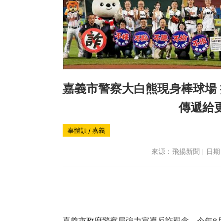
嘉義市警察大白熊現身棒球場 
傳遞給
辜愷頡 / 嘉義
來源：飛揚新聞 | 日期：2
嘉義市政府警察局強力宣導反詐觀念，今年8