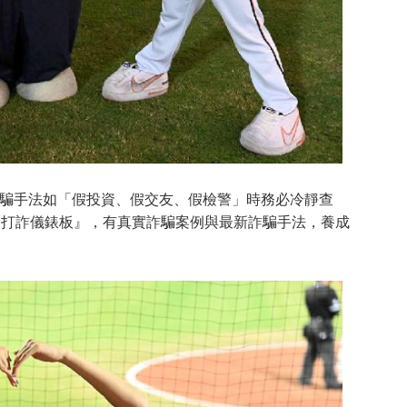
騙手法如「假投資、假交友、假檢警」時務必冷靜查
65打詐儀錶板』，有真實詐騙案例與最新詐騙手法，養成