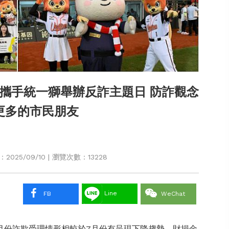
攜手統一獅舉辦反詐主題日 防詐觀念
更多的市民朋友
025/09/10 | 瀏覽次數：13228
Line
FB
WeChat
月份詐欺受理情形相較於7月份有呈現下降趨勢，財損金