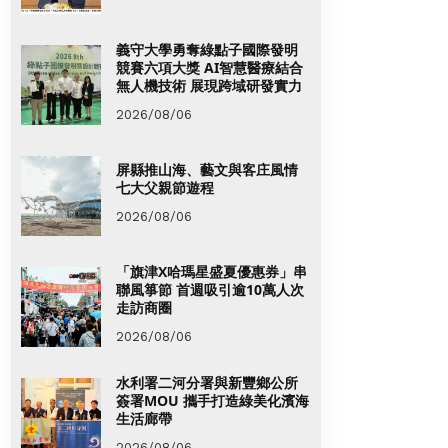
義守大學勇奪綠點子國際發明
競賽六項大獎 AI智慧醫療結合
無人機技術 展現跨域研發實力
2026/08/06
屏縣推山海、藝文與客庄風情
七大父親節遊程
2026/08/06
「旗津X哈瑪星盛夏優惠券」串
聯風箏節 首週吸引逾10萬人次
走訪商圈
2026/08/06
水利署二河分署與新豐鄉公所
簽署MOU 攜手打造綠美化濱海
生活廊帶
2026/08/06