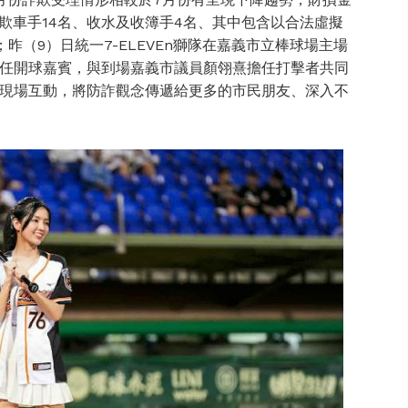
緝詐欺車手14名、收水及收簿手4名、其中包含以合法虛擬
昨（9）日統一7-ELEVEn獅隊在嘉義市立棒球場主場
任開球嘉賓，與到場嘉義市議員顏翎熹擔任打擊者共同
現場互動，將防詐觀念傳遞給更多的市民朋友、深入不