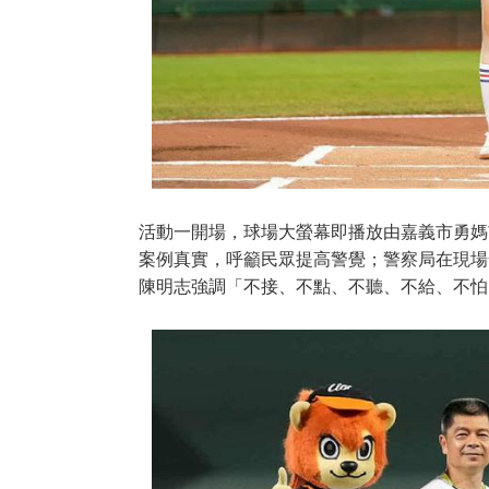
活動一開場，球場大螢幕即播放由嘉義市勇媽
案例真實，呼籲民眾提高警覺；警察局在現場
陳明志強調「不接、不點、不聽、不給、不怕