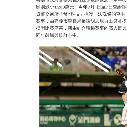
額則減少1,263萬元、今年9月1日至9日查
貨幣交易所「幣○科技」掩護非法洗錢的車手；
賽事，由嘉義市警察局長陳明志親自出席並擔
揭開比賽序幕，藉由結合職棒賽事的高人氣與
同年齡層與族群心中。