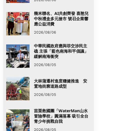
幾米聯名、AI共創齊發 喜憨兒
中秋禮盒多元搶市 號召企業響
應公益消費
2026/08/06
中華民國政府應與菲交涉民主
礁 主張「藍色南海和平倡議」
緩解南海衝突
2026/08/05
大林蒲遷村進度穩健推進 安
置地街廓道路成型
2026/08/05
苗栗救國團「WaterMan山水
冒險學校」圓滿落幕 吸引全台
青少年挑戰自我
2026/08/05