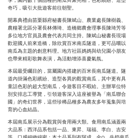
季，園內數十個品種的南瓜齊聚亮相，色彩繽紛、造型
奇巧，吸引大批遊客前往朝聖。
開幕典禮由苗栗縣府秘書長陳斌山、農業處長陳樹義、
農糧署北區分署長林傳琦、造橋鄉農會理事長陳琦芳等
多位地方官員及農會代表共同主持。陳斌山秘書長現場
歡迎國人前來造橋，除欣賞百米南瓜隧道，更可品嚐以
南瓜為主題的創意料理。地方社區媽媽與幼兒園小朋友
也帶來精彩歌舞表演，為活動增添喜慶氣氛。
本屆最受矚目的，當屬園內搭建的百米長南瓜隧道。隧
道內掛滿色彩繽紛、造型各異的觀賞南瓜，其中更有具
童話色彩的超大型南瓜，令遊客目不暇給。主辦單位特
別安排志工導覽，引領遊客深入這座被譽為「南瓜聯合
國」的奇幻世界，這些珍稀品種多為農友多年蒐集與培
育的心血結晶。
本屆南瓜展示分為觀賞與食用兩大類。食用南瓜涵蓋兩
大品系：西洋品系包括一品、東昇、瑞福、李白、吉安
等，口感細緻綿密；本土品系則有阿成、金Q、牛奶南瓜