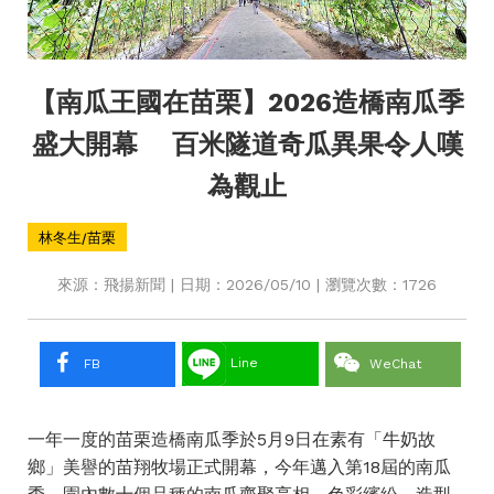
【南瓜王國在苗栗】2026造橋南瓜季
盛大開幕 百米隧道奇瓜異果令人嘆
為觀止
林冬生/苗栗
來源：飛揚新聞 | 日期：2026/05/10 | 瀏覽次數：1726
Line
FB
WeChat
一年一度的苗栗造橋南瓜季於5月9日在素有「牛奶故
鄉」美譽的苗翔牧場正式開幕，今年邁入第18屆的南瓜