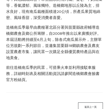
等，香氣濃郁、風味獨特。造橋鄉地形以丘陵為主，排
水良好，現有南瓜栽種面積達20公頃，所產瓜果質地綿
密、風味香甜，深受消費者喜愛。
造橋南瓜季最早由農糧署北區分署與苗栗縣政府輔導造
橋鄉農會及鄉公所籌辦，自2008年推出以來廣獲好評。
本屆活動將持續至6月上旬，除各式南瓜展示外，主辦單
位另規劃一系列節目，並邀集苗栗縣18鄉鎮農會及農友
設置農產市集，讓民眾一次購足全縣優質農特產品與在
地美食。
前往造橋南瓜季的民眾，可搭乘火車並利用接駁車服
務，詳細時刻表及相關活動資訊請參閱造橋鄉農會臉書
官方粉絲頁。
返回上一頁