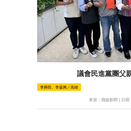
議會民進黨團父親
李舜田、李嘉興／高雄
來源：飛揚新聞 | 日期：2