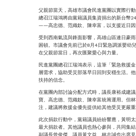
父親節當天，高雄市議會民進黨團以實際行動
總召江瑞鴻將由黨籍議員集資捐出的新台幣2
——高忠德、范織欽、陳幸富，以支援近日因
受到西南氣流與鋒面影響，高雄山區連日豪雨
困頓。市議會先前已於8月4日緊急調派嬰幼
在父親節當日，再次匯聚愛心與力量。
民進黨團總召江瑞鴻表示，這筆「緊急救援金
層需求，協助受災部落早日回到安穩生活。他
扶持的信念。
在黨團內部討論分配方式時，議長康裕成建議
寶、高忠德、范織欽、陳幸富統籌運用。但林
注，建議將救援金優先提供給其他受災更嚴重
此次捐款行動中，黨籍議員紛紛響應，黃明太
最大捐款者。其他議員也熱心參與，共同集結
副議長曾俊傑、議員黃文益、林志誠也出席見