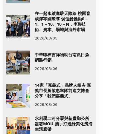
在一起永續進駐天際線 桃園育
成淨零國際隊 侯佳齡推動0－
1、1－10、10－N，串聯技
術、資本、場域與海外市場
2026/08/05
中華職棒吉祥物助台南虱目魚
網路行銷
2026/08/06
14家「嘉義式」品牌人氣夯 嘉
義市長黃敏惠率隊前進文博會
分享「我們嘉義式」
2026/08/06
水利署二河分署與新豐鄉公所
簽署MOU 攜手打造綠美化濱海
生活廊帶