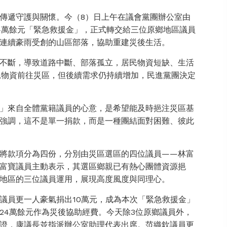
傳遞守護與關懷。今（8）日上午在議會黨團辦公室由
4萬餘元「緊急救援金」，正式轉交給三位原鄉地區議員
連續豪雨受創的山區部落，協助重建災後生活。
不斷，導致道路中斷、部落孤立，居民物資短缺、生活
兒物資前往災區，但後續需求仍持續增加，民進黨團決定
」來自全體黨籍議員的心意，是希望能及時挹注災區基
強調，這不是單一捐款，而是一種團結面對困難、彼此
將款項分為四份，分別由災區選區的四位議員——林富
富寶議員主動表示，其選區鄉親已有熱心團體資源挹
地區的三位議員運用，展現高度風度與同理心。
議員更一人豪氣捐出10萬元，成為本次「緊急救援金」
24萬餘元作為災後協助經費。今天除3位原鄉議員外，
證，康議長並指派辦公室助理代表出席。范織欽議員更