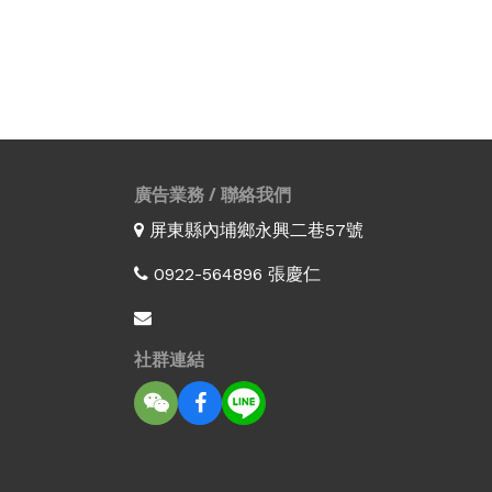
廣告業務 / 聯絡我們
屏東縣內埔鄉永興二巷57號
0922-564896 張慶仁
社群連結