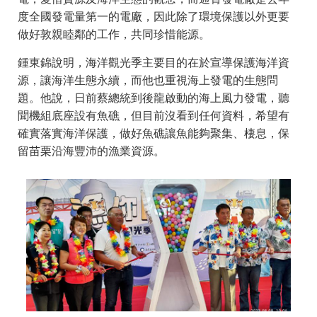
度全國發電量第一的電廠，因此除了環境保護以外更要
做好敦親睦鄰的工作，共同珍惜能源。
鍾東錦說明，海洋觀光季主要目的在於宣導保護海洋資
源，讓海洋生態永續，而他也重視海上發電的生態問
題。他說，日前蔡總統到後龍啟動的海上風力發電，聽
聞機組底座設有魚礁，但目前沒看到任何資料，希望有
確實落實海洋保護，做好魚礁讓魚能夠聚集、棲息，保
留苗栗沿海豐沛的漁業資源。