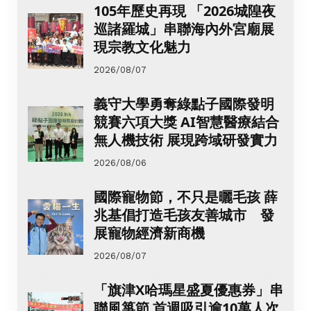
105年歷史再現 「2026城隍夜
巡諸羅城」串聯海內外宮廟展
現宗教文化魅力
2026/08/07
義守大學勇奪綠點子國際發明
競賽六項大獎 AI智慧醫療結合
無人機技術 展現跨域研發實力
2026/08/06
國際寵物節，不只是曬毛孩 薛
兆基倡打造毛孩友善城市 發
展寵物經濟新商機
2026/08/07
「旗津X哈瑪星盛夏優惠券」串
聯風箏節 首週吸引逾10萬人次