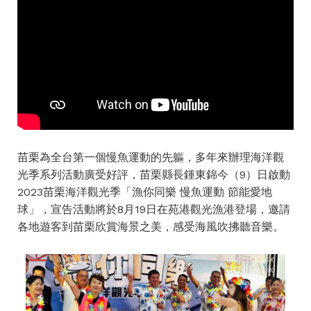
苗栗為全台第一個慢魚運動的先軀，多年來辦理海洋觀
光季系列活動廣受好評，苗栗縣長鍾東錦今（9）日啟動
2023苗栗海洋觀光季「漁你同樂 慢魚運動 節能愛地
球」，宣告活動將於8月19日在苑港觀光漁港登場，邀請
各地遊客到苗栗欣賞海景之美，感受海風吹拂聽音樂。