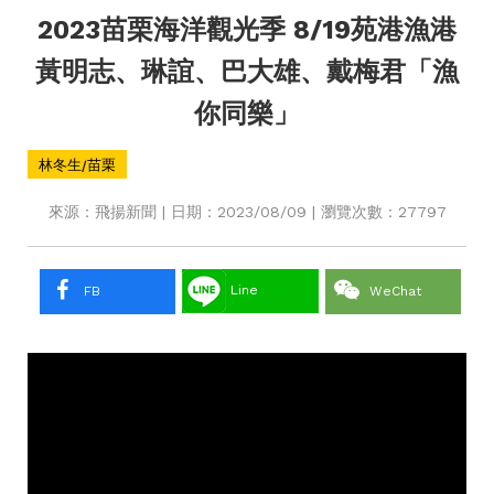
2023苗栗海洋觀光季 8/19苑港漁港
黃明志、琳誼、巴大雄、戴梅君「漁
你同樂」
林冬生/苗栗
來源：飛揚新聞 | 日期：2023/08/09 | 瀏覽次數：27797
Line
FB
WeChat