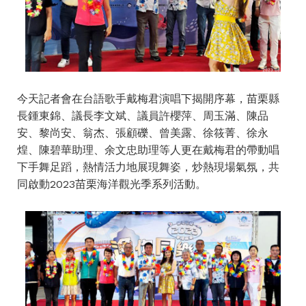
今天記者會在台語歌手戴梅君演唱下揭開序幕，苗栗縣
長鍾東錦、議長李文斌、議員許櫻萍、周玉滿、陳品
安、黎尚安、翁杰、張顧礫、曾美露、徐筱菁、徐永
煌、陳碧華助理、余文忠助理等人更在戴梅君的帶動唱
下手舞足蹈，熱情活力地展現舞姿，炒熱現場氣氛，共
同啟動2023苗栗海洋觀光季系列活動。