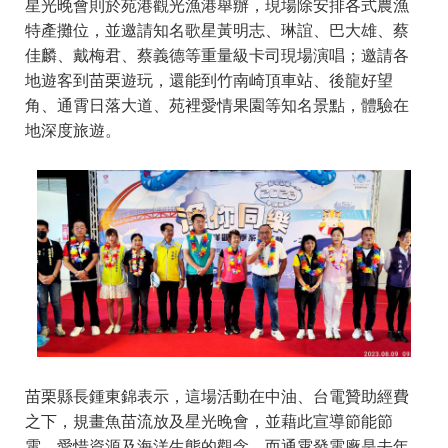
星光晚會則於苑港觀光漁港舉辦，現場除安排各式農漁
特產攤位，並邀請知名歌星黃明志、琳誼、巴大雄、蔡
佳麟、戴梅君、蔡義德等重量級卡司現場演唱；邀請各
地遊客到苗栗遊玩，還能到竹南崎頂車站、後龍好望
角、通霄日落大道、苑裡愛情果園等知名景點，體驗在
地深度旅遊。
苗栗縣長鍾東錦表示，這場活動在中油、台電贊助經費
之下，規畫魚苗流放及星光晚會，並藉此宣導節能節
電，愛惜資源及海洋生態的觀念，而通霄發電廠是去年