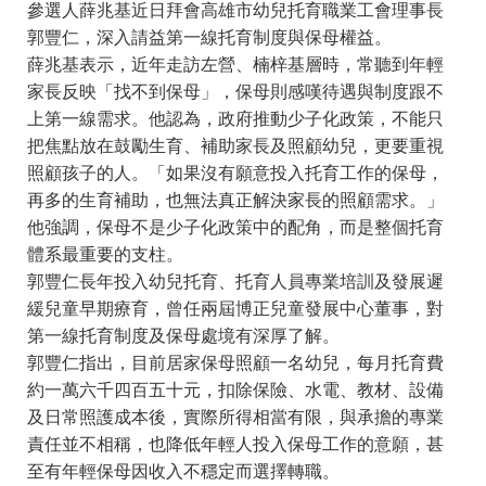
參選人薛兆基近日拜會高雄市幼兒托育職業工會理事長
郭豐仁，深入請益第一線托育制度與保母權益。
薛兆基表示，近年走訪左營、楠梓基層時，常聽到年輕
家長反映「找不到保母」，保母則感嘆待遇與制度跟不
上第一線需求。他認為，政府推動少子化政策，不能只
把焦點放在鼓勵生育、補助家長及照顧幼兒，更要重視
照顧孩子的人。「如果沒有願意投入托育工作的保母，
再多的生育補助，也無法真正解決家長的照顧需求。」
他強調，保母不是少子化政策中的配角，而是整個托育
體系最重要的支柱。
郭豐仁長年投入幼兒托育、托育人員專業培訓及發展遲
緩兒童早期療育，曾任兩屆博正兒童發展中心董事，對
第一線托育制度及保母處境有深厚了解。
郭豐仁指出，目前居家保母照顧一名幼兒，每月托育費
約一萬六千四百五十元，扣除保險、水電、教材、設備
及日常照護成本後，實際所得相當有限，與承擔的專業
責任並不相稱，也降低年輕人投入保母工作的意願，甚
至有年輕保母因收入不穩定而選擇轉職。