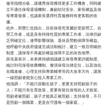
修等指標分級，讓優秀保母獲得更多工作機會，同時建
立不適任保母退場機制，兼顧幼兒安全、家長權益及保
母專業發展，也讓家長選擇托育服務時有更客觀的依
據。
此外，郭豐仁也指出，目前保母究竟屬於受薪勞工、自
營工作者，或是具有特殊性質的專業工作者，法律仍缺
乏明確定位，連帶影響保險、退休及勞動保障等權益。
他呼籲中央政府儘速完成法制檢討，建立一致且明確的
制度，讓保母不再處於權益保障不足的灰色地帶。
薛兆基表示，未來將持續倡議建立保母專業評鑑制度、
檢討到宅保母收費機制、釐清保母法律定位，以及強化
在職進修、心理支持與專業輔導等四大改革方向，讓第
一線照顧者能安心投入專業工作。
他強調：「不能只鼓勵生孩子，更要支持照顧孩子的
人；不能只有生育政策，更要有留住保母的人才政策。
照顧者被照顧，孩子才能真正被照顧；支持保母，不只
是照顧一個職業，更是在守護每一個家庭。」