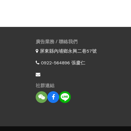
廣告業務 / 聯絡我們
屏東縣內埔鄉永興二巷57號
0922-564896 張慶仁
社群連結