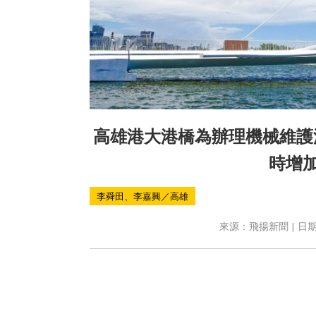
高雄港大港橋為辦理機械維護測試
時增
李舜田、李嘉興／高雄
來源：飛揚新聞 | 日期：2