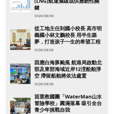
(LNG)航運減碳成供應韌性關
鍵
2026/08/06
從工地主任到國小校長 高市明
義國小林文鵬校長 用半生築
夢，打造孩子一生的希望工程
2026/08/06
因應白海豚颱風 航港局啟動北
部及東部海域近岸12浬船舶淨
空 滯留船舶將依法處置
2026/08/06
苗栗救國團「WaterMan山水
冒險學校」圓滿落幕 吸引全台
青少年挑戰自我