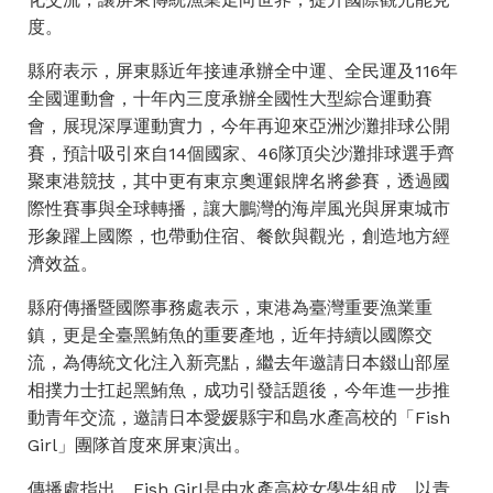
度。
縣府表示，屏東縣近年接連承辦全中運、全民運及116年
全國運動會，十年內三度承辦全國性大型綜合運動賽
會，展現深厚運動實力，今年再迎來亞洲沙灘排球公開
賽，預計吸引來自14個國家、46隊頂尖沙灘排球選手齊
聚東港競技，其中更有東京奧運銀牌名將參賽，透過國
際性賽事與全球轉播，讓大鵬灣的海岸風光與屏東城市
形象躍上國際，也帶動住宿、餐飲與觀光，創造地方經
濟效益。
縣府傳播暨國際事務處表示，東港為臺灣重要漁業重
鎮，更是全臺黑鮪魚的重要產地，近年持續以國際交
流，為傳統文化注入新亮點，繼去年邀請日本錣山部屋
相撲力士扛起黑鮪魚，成功引發話題後，今年進一步推
動青年交流，邀請日本愛媛縣宇和島水產高校的「Fish
Girl」團隊首度來屏東演出。
傳播處指出，Fish Girl是由水產高校女學生組成，以青