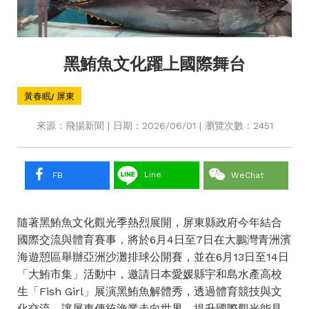
黑鮪魚文化躍上國際舞台
黃春眠/ 屏東
來源：飛揚新聞 | 日期：2026/06/01 | 瀏覽次數：2451
Line
FB
WeChat
隨著黑鮪魚文化觀光季熱烈展開，屏東縣政府今年結合
國際交流與體育賽事，將於6月4日至7日在大鵬灣青洲濱
海遊憩區舉辦亞洲沙灘排球公開賽，並在6月13日至14日
「大鮪市集」活動中，邀請日本愛媛縣宇和島水產高校
生「Fish Girl」展演黑鮪魚解體秀，透過體育競技與文
化交流，讓屏東傳統漁業走向世界，提升國際觀光能見