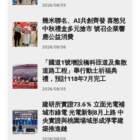
2026/08/05
幾米聯名、AI共創齊發 喜憨兒
中秋禮盒多元搶市 號召企業響
應公益消費
2026/08/06
「國道1號增設橋科匝道及集散
道路工程」舉行動土祈福典
禮，預計118年7月完工
2026/08/05
建研所實證73.6％ 立面光電補
城市綠電 光電新制8月上路 中
央實證與桃園場域形成淨零建
築推進鏈
2026/08/05