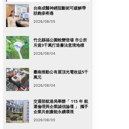
台南成醫神經阻斷術可緩解帶
狀皰疹疼痛
2026/08/05
竹北縣福公園蛻變登場 市公所
斥資3千萬打造書法意境地標
2026/08/04
臺南推動公有屋頂光電收益5千
萬元
2026/08/04
交通部航港局舉辦「 115 年 航
運倫理與企業誠信論壇 」 攜手
企業共創廉能永續環境
2026/08/05