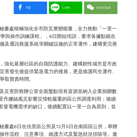
Line
FB
WeChat
秘書處積極強化全市防災應變能量，全力推動「一里一
教學與操作訓練課程」，6日開始培訓，要求各據點能在
備及通訊救援系統等關鍵設施的正常運作，建構更完善
，強化基層社區的自我防護能力、建構韌性城市是市政
災害發生後提供緊急電力的後盾，更是維護民生運作、
爭取寶貴時間。
及災害防救辦公室全面盤點現有資源並納入企業捐贈數
供受丹娜絲風災影響災情較嚴重的區公所調度利用；後續
區里發電機需求的缺口，後續配置以一里一台為原則，並
書處6日在佳里區公所及12月5日在南區區公所，舉辦
操作流程、注意事項、維護方式及緊急狀況排除等。邀