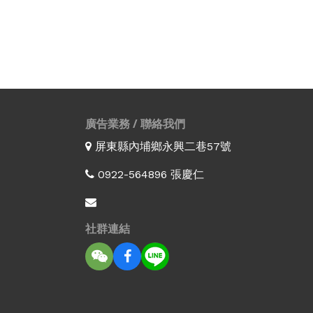
廣告業務 / 聯絡我們
屏東縣內埔鄉永興二巷57號
0922-564896 張慶仁
社群連結