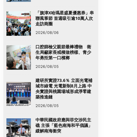
「旗津X哈瑪星盛夏優惠券」串
聯風箏節 首週吸引逾10萬人次
走訪商圈
2026/08/06
口腔篩檢父親節最棒禮物 衛
生局籲家長戒檳做榜樣、青少
年勇拒第一口檳榔
2026/08/05
建研所實證73.6％ 立面光電補
城市綠電 光電新制8月上路 中
央實證與桃園場域形成淨零建
築推進鏈
2026/08/05
中華民國政府應與菲交涉民主
礁 主張「藍色南海和平倡議」
緩解南海衝突