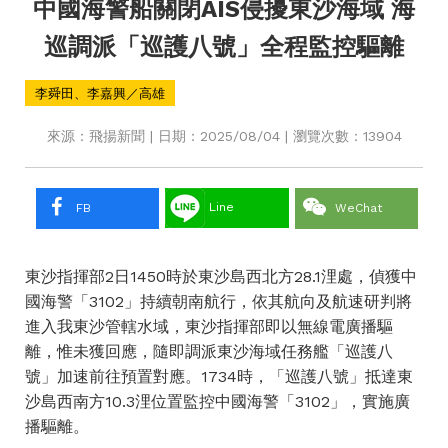
中國海警船關閉AIS侵擾東沙海域 海
巡調派「巡護八號」全程監控驅離
李舜田、李嘉興／高雄
來源：飛揚新聞 | 日期：2025/08/04 | 瀏覽次數：13904
Line
FB
WeChat
東沙指揮部2日1450時於東沙島西北方28.1浬處，偵獲中
國海警「3102」持續朝南航行，依其航向及航速研判將
進入我東沙管轄水域，東沙指揮部即以無線電廣播驅
離，惟未獲回應，隨即調派東沙海域任務艦「巡護八
號」加速前往預置對應。1734時，「巡護八號」抵達東
沙島西南方10.3浬位置監控中國海警「3102」，實施廣
播驅離。