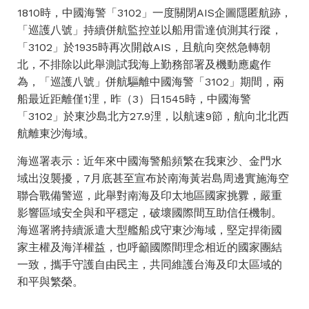
1810時，中國海警「3102」一度關閉AIS企圖隱匿航跡，
「巡護八號」持續併航監控並以船用雷達偵測其行蹤，
「3102」於1935時再次開啟AIS，且航向突然急轉朝
北，不排除以此舉測試我海上勤務部署及機動應處作
為，「巡護八號」併航驅離中國海警「3102」期間，兩
船最近距離僅1浬，昨（3）日1545時，中國海警
「3102」於東沙島北方27.9浬，以航速9節，航向北北西
航離東沙海域。
海巡署表示：近年來中國海警船頻繁在我東沙、金門水
域出沒襲擾，7月底甚至宣布於南海黃岩島周邊實施海空
聯合戰備警巡，此舉對南海及印太地區國家挑釁，嚴重
影響區域安全與和平穩定，破壞國際間互助信任機制。
海巡署將持續派遣大型艦船戍守東沙海域，堅定捍衛國
家主權及海洋權益，也呼籲國際間理念相近的國家團結
一致，攜手守護自由民主，共同維護台海及印太區域的
和平與繁榮。