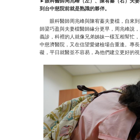
►眼科醫師周兆峰（左）、陳宥蓁（右）夫妻
到台中慈院前就是熟識的夥伴。
眼科醫師周兆峰與陳宥蓁夫妻檔，自來到台
師梁巧盈與夫妻檔醫師緣分更早，周兆峰說，
義診，科裡的人就像兄弟姊妹一樣互相幫忙，
中慈濟醫院，又在信望愛健檢場合重逢。專長
礙，平日就醫並不容易，為他們建立更好的視