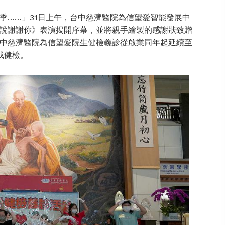
……」31日上午，台中慈濟醫院為信望愛智能發展中
說謝謝你》表演揭開序幕，並將親手繪製的感謝狀致贈
中慈濟醫院為信望愛院生健檢義診從啟業同年起延續至
成健檢。