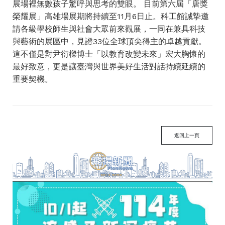
展場裡無數孩子驚呼與思考的雙眼。 目前第六屆「唐獎
榮耀展」高雄場展期將持續至11月6日止。科工館誠摯邀
請各級學校師生與社會大眾前來觀展，一同在兼具科技
與藝術的展區中，見證33位全球頂尖得主的卓越貢獻。
這不僅是對尹衍樑博士「以教育改變未來」宏大胸懷的
最好致意，更是讓臺灣與世界美好生活對話持續延續的
重要契機。
返回上一頁