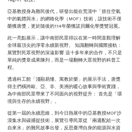
亞基教授身為難民後代，研發出能在荒漠中「抓住空氣
中的氣體與水」的網格化學（MOF）技術，該技術不僅
榮獲唐獎，更於隨後的114年榮獲諾貝爾化學獎雙冠冕。
此一亮點展示，讓中南部民眾得以在第一時間直觀理解
全球最頂尖的淨零永續新視野。 知識翻轉與國際接軌：
展覽對民眾視野的深遠影響 這十多年來的合作，不只是
單純的獎章成果陳列，而是一場翻轉大眾視野的科普工
程。
透過科工館「淺顯易懂、寓教於樂」的展示手法，唐獎
得主們橫跨歐、亞、非、美洲的暖心故事與學術實踐，
為中南部民眾帶來了不同面向的視野提升： 首先是「環
境與生存的永續視野」。
從第一屆的永續思維，到今日熱展中的亞基教授MOF沙
漠集水與碳捕捉技術，展覽引導民眾從「兩週配給一次
自來水」的難民故事出發，反思臺灣自身的能源與水資