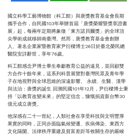
國立科學工藝博物館（科工館）與唐獎教育基金會長期
攜手合作，自民國103年舉辦首屆「唐獎榮耀暨獎章證書
展」起，每兩年定期將象徵「東方諾貝爾獎」的全球頂
尖學術成就移師南臺灣。然而，唐獎教育基金會創辦
人、著名企業家暨教育家尹衍樑博士26日於臺北榮民總
醫院安詳辭世，享年76歲。
科工館感念尹博士畢生奉獻教育公益的遠見，並回顧雙
方合作十餘年來，這系列科普展覽對臺灣民眾及青年學
子在地視野與全球思維的深遠影響。 永續、生醫、漢學
與法治：唐獎的誕生 回溯民國101年12月，尹衍樑博士秉
持「以教育改變未來」的堅定信念，慷慨捐資新台幣30
億元成立唐獎。
他深感在二十一世紀，人類社會在享受科技與文明豐厚
果實的同時，正同步面臨氣候變遷、疾病傳染、東西方
文化隔閡、法律秩序重建及貧富差距等攸關生存的嚴峻