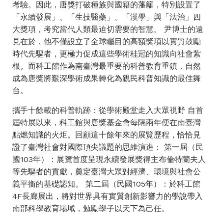
考驗。因此，唐獎打破種族與國籍的藩籬，特別設置了
「永續發展」、「生技醫藥」、「漢學」與「法治」四
大獎項，考究當代人類最迫切需要的智慧。 尹博士的遠
見在於，他不僅設立了全球矚目的高額獎項以實質鼓勵
時代先驅者，更極力促成這些學術桂冠的知識向社會紮
根。而科工館作為南臺灣最重要的科普教育重鎮，自然
成為唐獎將艱深學術成果轉化為親民科普知識的最佳舞
台。
攜手十餘載的科普軌跡：從學術殿堂走入大眾視野 自首
屆特展以來，科工館與唐獎基金會每隔兩年便在南臺灣
點燃知識的火炬。回顧這十餘年來的展覽歷程，恰恰見
證了臺灣社會對國際頂尖議題的思維演進： 第一屆（民
國103年）：展覽首度呈現永續發展獎得主布倫特蘭夫人
等先驅者的貢獻，奠定臺灣大眾對經濟、環境與社會公
義平衡的基礎認知。 第二屆（民國105年）：於科工館
4F長廊展出，將對世界具有實質創新影響力的學說帶入
南部科學教育場域，勉勵學子以天下為己任。