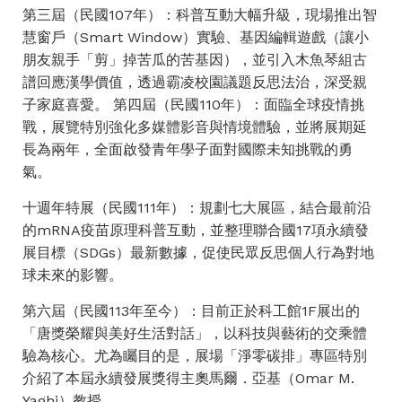
第三屆（民國107年）：科普互動大幅升級，現場推出智
慧窗戶（Smart Window）實驗、基因編輯遊戲（讓小
朋友親手「剪」掉苦瓜的苦基因），並引入木魚琴組古
譜回應漢學價值，透過霸凌校園議題反思法治，深受親
子家庭喜愛。 第四屆（民國110年）：面臨全球疫情挑
戰，展覽特別強化多媒體影音與情境體驗，並將展期延
長為兩年，全面啟發青年學子面對國際未知挑戰的勇
氣。
十週年特展（民國111年）：規劃七大展區，結合最前沿
的mRNA疫苗原理科普互動，並整理聯合國17項永續發
展目標（SDGs）最新數據，促使民眾反思個人行為對地
球未來的影響。
第六屆（民國113年至今）：目前正於科工館1F展出的
「唐獎榮耀與美好生活對話」，以科技與藝術的交乘體
驗為核心。尤為矚目的是，展場「淨零碳排」專區特別
介紹了本屆永續發展獎得主奧馬爾．亞基（Omar M.
Yaghi）教授。