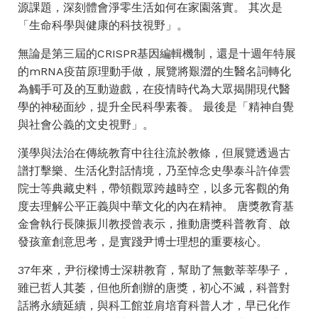
源課題，深刻體會淨零生活如何在家園落實。 其次是
「生命科學與健康的科技視野」。
無論是第三屆的CRISPR基因編輯機制，還是十週年特展
的mRNA疫苗原理動手做，展覽將艱澀的生醫名詞轉化
為觸手可及的互動遊戲，在疫情時代為大眾揭開現代醫
學的神秘面紗，提升全民科學素養。 最後是「精神自覺
與社會公義的文史視野」。
漢學與法治在傳統教育中往往流於教條，但展覽透過古
譜打擊樂、生活化對話情境，乃至悼念史學泰斗許倬雲
院士等典藏史料，帶領觀眾跨越時空，以多元客觀的角
度去理解公平正義與中華文化的內在精神。 唐獎教育基
金會執行長陳振川教授曾表示，推動唐獎科普教育、啟
發孩童創意思考，是實踐尹博士理想的重要核心。
37年來，尹衍樑博士深耕教育，幫助了無數莘莘學子，
雖已哲人其萎，但他所創辦的唐獎，初心不滅，科普對
話將永續延續，與科工館並肩培育科普人才，早已化作