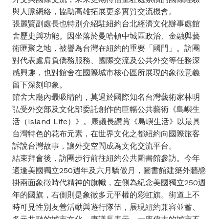
與人脈網絡，協助高雄拓展更多實質交流機會。
張麗賢副處長也特別介紹駐紐約台北經濟文化辦事處館
舍歷史與功能。因坐落於曼哈頓中城區政治、金融與藝
術匯聚之地，被譽為台灣在紐約的重要「國門」。訪團
對代表處肩負僑務服務、國際交流及公共外交等任務深
感興趣，也對館舍在國際城市核心區所展現的象徵意義
留下深刻印象。
館舍大廳內最吸睛的，莫過於國際知名台灣藝術家林明
弘受外交部及文化部委託創作的巨幅公共藝術《島嶼生
活（Island Life）》。康議長讚賞《島嶼生活》以最具
台灣特色的花布元素，在世界文化之都紐約向國際旅客
訴說台灣故事，讓外交空間成為文化交流平台。
結束拜會後，訪團步行前往紐約公共圖書館參訪。今年
適逢美國獨立250週年及六月驕傲月，圖書館建築外牆懸
掛兩面象徵時代精神的旗幟，左側為紀念美國獨立250週
年的國旗，右側則是象徵多元平權的彩虹旗。街道上不
時可見性別友善活動與遊行隊伍，展現紐約兼容並蓄、