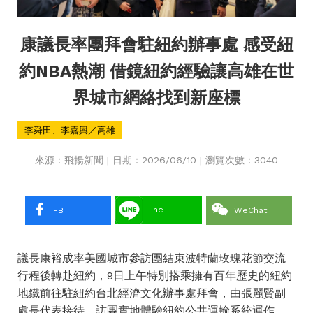
康議長率團拜會駐紐約辦事處 感受紐
約NBA熱潮 借鏡紐約經驗讓高雄在世
界城市網絡找到新座標
李舜田、李嘉興／高雄
來源：飛揚新聞 | 日期：2026/06/10 | 瀏覽次數：3040
Line
FB
WeChat
議長康裕成率美國城市參訪團結束波特蘭玫瑰花節交流
行程後轉赴紐約，9日上午特別搭乘擁有百年歷史的紐約
地鐵前往駐紐約台北經濟文化辦事處拜會，由張麗賢副
處長代表接待。訪團實地體驗紐約公共運輸系統運作，