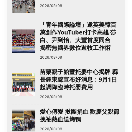
2026/08/08
「青年國際論壇」邀英美韓百
萬創作YouTuber打卡高雄 莎
白、尹到怡、大豐首度同台
揭密無國界數位遊牧工作術
2026/08/09
苗栗親子館暨托嬰中心揭牌 縣
長鍾東錦宣布好消息：9月1日
起調降臨時托嬰費用
2026/08/08
愛心傳愛 揪團捐血 歡慶父親節
挽袖熱血送烤鴨
2026/08/08