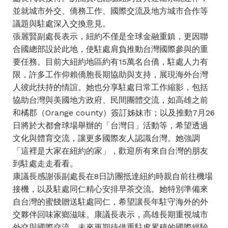
並就城市外交、僑務工作、國際交流及地方城市合作等
議題與駐處深入交換意見。
張麗賢副處長表示，紐約不僅是全球金融重鎮，更因聯
合國總部設於此地，使駐處肩負推動台灣國際參與的重
要任務。目前大紐約地區約有15萬名台僑，駐處人力有
限，許多工作仰賴僑胞長期協助與支持，展現海外台灣
人彼此扶持的情誼。她也分享駐處日常工作縮影，包括
協助台灣與美國地方政府、民間團體交流，如高雄之前
和橘郡（Orange county）簽訂姊妹市；以及推動7月26
日將於大都會球場舉辦的「台灣日」活動等，希望透過
文化與體育交流，讓更多國際友人認識台灣。她強調
「這裡是大家在紐約的家」，歡迎所有來自台灣的朋友
到駐處走走看看。
康議長感謝張副處長在8日訪團抵達紐約時親自前往機場
接機，以及駐處同仁精心安排早茶交流。她特別準備來
自台灣的蜜餞贈送駐處同仁，希望讓長年駐守海外的外
交夥伴回味家鄉滋味。康議長表示，高雄長期重視城市
外交與國際交流，未來更期待借重駐處累積的國際經驗