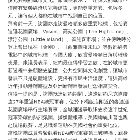
多元共融的城市文化。康議長表示，一座偉大的城市不
僅擁有繁榮經濟與完善建設，更能尊重差異、包容多
元，讓每個人都能在城市中找到自己的位置。
拜會前一天，訪團亦走訪曼哈頓多處重要地標，包括麥
迪遜花園廣場、Vessel、高架公園（The High Line）、
漂浮公園（Little Island）、雀兒喜市場；並在傍晚時分
登上曾出現在《金剛》、《西雅圖夜未眠》等數部經典
電影中的城市地標－帝國大廈，欣賞曼哈頓日落與璀璨
夜景。康議長表示，紐約最值得學習之處，在於城市更
新過程中兼顧歷史記憶、公共空間與文化創意，讓城市
發展不只是硬體建設，更保有市民生活溫度，這與高雄
近年推動港灣轉型及亞洲新灣區發展理念相當契合。
值得一提的是，訪團抵達紐約期間，適逢紐約尼克隊睽
違27年重返NBA總冠軍賽，位於下榻飯店附近的麥迪遜
花園廣場舉行主場賽事，全城瀰漫爭取隊史睽違半世紀
冠軍榮耀的熱烈氛圍。據媒體報導，美國總統川普也親
赴現場觀賽，足見職業運動在美國社會的重要地位。
當晚訪團成員齊聚觀看NBA總冠軍賽第三戰轉播，親身