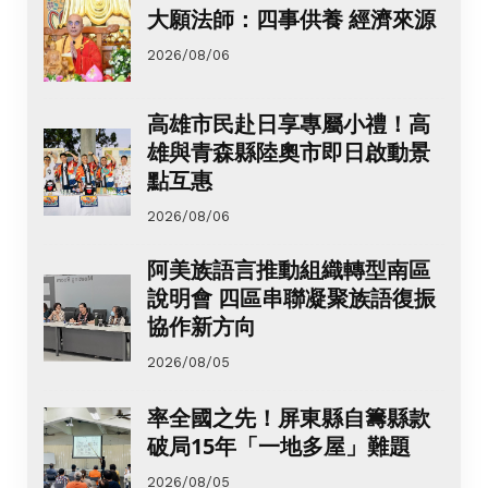
大願法師：四事供養 經濟來源
2026/08/06
高雄市民赴日享專屬小禮！高
雄與青森縣陸奧市即日啟動景
點互惠
2026/08/06
阿美族語言推動組織轉型南區
說明會 四區串聯凝聚族語復振
協作新方向
2026/08/05
率全國之先！屏東縣自籌縣款
破局15年「一地多屋」難題
2026/08/05