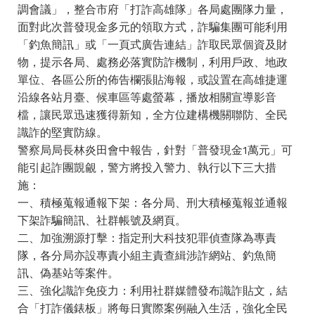
調會議」，整合市府「打詐高雄隊」各局處團隊力量，
面對此次普發現金多元的領取方式，詐騙集團可能利用
「釣魚簡訊」或「一頁式廣告連結」詐取民眾個資及財
物，提示各局、處務必落實防詐機制，利用戶政、地政
單位、各區公所的佈告欄張貼海報，或設置在高雄捷運
沿線各站月臺、候車區等處螢幕，播放相關宣導影音
檔，讓民眾迅速獲得新知，全方位建構機關聯防、全民
識詐的堅實防線。
警察局局長林炎田會中報告，針對「普發現金1萬元」可
能引起詐團覬覦，警方將投入警力、執行以下三大措
施：
一、積極蒐報通報下架：各分局、刑大積極蒐報並通報
下架詐騙簡訊、社群帳號及網頁。
二、加強溯源打擊：指定刑大科技犯罪偵查隊為專責
隊，各分局亦設專責小組主責查緝涉詐網站、釣魚簡
訊、偽基站等案件。
三、強化識詐免疫力：利用社群媒體發布識詐貼文，結
合「打詐儀錶板」將每日實際案例融入生活，強化全民