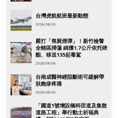
台灣虎航航班最新動態
2026/08/05
嚴打「喪屍煙彈」！新竹檢警
全轄區掃蕩 緝獲1.7公斤依托咪
酯、移送135起毒駕
2026/08/06
台南成醫神經阻斷術可緩解帶
狀皰疹疼痛
2026/08/05
「國道1號增設橋科匝道及集散
道路工程」舉行動土祈福典