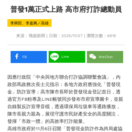
普發1萬正式上路 高市府打詐總動員
李舜田、李嘉興／高雄
來源：飛揚新聞 | 日期：2025/11/07 | 瀏覽次數：6515
Line
FB
WeChat
因應行政院「中央與地方聯合打詐協調聯繫會議」，內
政部馬政務次長士元指示：各地方政府應強化「普發現
金」防詐宣導；高市陳市長即於普發現金登記首日，透
過官方FB粉專及LINE帳號同步發布市府宣導圖卡，並親
自錄製反詐宣導音檔，透過環保局垃圾車等通路播放，
陳市長親力親為，展現守護市民財產安全的高度關注，
發揮「市政一體」的高效率打詐能量。
高雄市政府於11月6日召開「普發現金防詐作為跨局處協