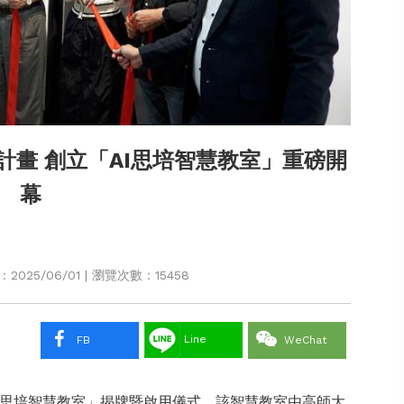
S計畫 創立「AI思培智慧教室」重磅開
幕
025/06/01 | 瀏覽次數：15458
Line
FB
WeChat
I思培智慧教室」揭牌暨啟用儀式，該智慧教室由高師大