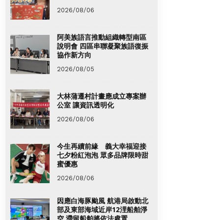
2026/08/06
阿美族語言推動組織轉型南區
說明會 四區串聯凝聚族語復振
協作新方向
2026/08/05
大林蒲遷村計畫應成立專案辦
公室 讓資訊透明化
2026/08/06
今生再續前緣 義大幸福迎接
七夕粉紅泡泡 眾多品牌限時甜
蜜優惠
2026/08/06
因應白海豚颱風 航港局啟動北
部及東部海域近岸12浬船舶淨
空 滯留船舶將依法處置