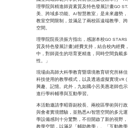
理學院與精進師資素質及特色發展計畫GO ST
美、跨域多功能、AI智慧教室」是未來趨勢，
教室空間限制，並滿足了兩校區遠端教學、跨
空間。
理學院院長洪振方指出，感謝本校GO STARS 
質及特色發展計畫)經費支持，結合校內經費
中，對師資生的培育更精進，同時空間負載多
性。」
現場由高師大科學教育暨環境教育研究所林佳
科技使用的教學模式，以及透過虛擬實境VR ( Vi
興趣、記憶。此外，九如國小呂美惠老師也示
進行學科輔導與互動學習。
本活動邀請李昭蓉副校長、兩校區學術與行政主管
與會者實境體驗，並熟悉AI智慧空間的多元
學設備感到十分驚艷，不但開啟了新的視野，
教學空間，以滿足「輔助教學」、「互動教學