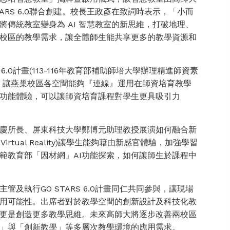
ARS 6.0聯合創建。校長王政彥在致詞時表示，「小而
將傳統教室變身為 AI 智慧教室的新思維，打破地理、
校區的教學需求，讓全體師生能共享更多的教學資源和
6.0計畫(113-116年教育部補助師培大學辦理精進師資素
，讓燕巢校區各空間能夠『連線』運用在師資培育教學
功能體驗，可以讓師資培育課程對學生更具吸引力
慶所長、屏東科技大學鄭博元助理教授展演如何融合新
rtual Reality)讓學生能夠藉由新感官體驗，加強學習
範教育部「因材網」AI功能探索，如何讓師生於課程中
及執行GO STARS 6.0計畫同仁共同參與，讓現場
運用可能性。出席者對於教學空間的創新設計及科技化教
更是創造更多教學思維。未來高師大將逐步改善兩校區
」與「創新教學」等多層次教學環境的應用需求。