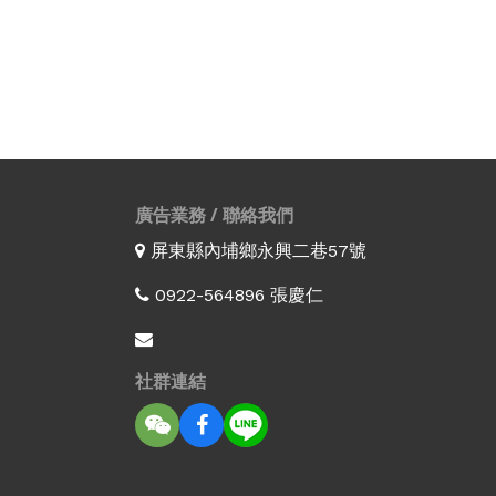
廣告業務 / 聯絡我們
屏東縣內埔鄉永興二巷57號
0922-564896 張慶仁
社群連結