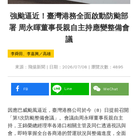
強颱逼近！臺灣港務全面啟動防颱部
署 周永暉董事長親自主持應變整備會
議
李舜田、李嘉興／高雄
來源：飛揚新聞 | 日期：2026/07/08 | 瀏覽次數：4895
Line
FB
WeChat
因應巴威颱風逼近，臺灣港務公司於今（8）日提前召開
「第1次防颱整備會議」。會議由周永暉董事長親自主
持，王錦榮總經理率各港口相關主管及同仁透過視訊與
會，即時掌握全台各商港的營運狀況與整備進度，全面