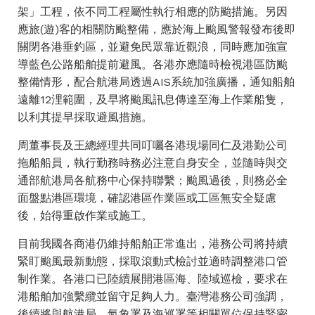
架」工程，依不同工程屬性執行相應的防颱措施。另因
應旅(遊)客的相關防颱整備，應於海上颱風警報發布後即
關閉各港垂釣區，並避免民眾靠近觀浪，同時應加強宣
導藍色公路船舶提前避風。各港亦應隨時檢視港區防颱
整備情形，配合航港局透過AIS系統加強廣播，通知船舶
遠離12浬範圍，及早將颱風訊息傳達至海上作業船隻，
以利其提早採取避風措施。
周董事長及王總經理共同叮囑各港現場同仁及港勤公司
拖船船員，執行勤務時務必注意自身安全，並隨時與交
通部航港局各航務中心保持聯繫；颱風過後，則務必全
面盤點港區環境，確認港區作業區或工區無安全疑慮
後，始得重啟作業或施工。
目前我國各商港仍維持船舶正常進出，港務公司將持續
緊盯颱風最新動態，採取滾動式檢討並適時調整港口管
制作業。各港口已陸續展開港區海、陸域巡檢，要求在
港船舶加強繫纜並留守足夠人力。臺灣港務公司強調，
後續將與航港局、氣象署及海巡署等相關單位保持緊密