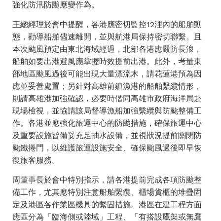
強化防汛防颱應變作為。
王總經理於會中提醒，各港應密切監控12浬內的船舶動
態，勸導船舶儘速離開，並與航港局保持密切聯繫。且
本次颱風預定由東北海域經過，北部各港應嚴防長浪，
船舶如要出港避風應掌握時效提前出港。此外，考量東
部地區颱風過後可能出現大量漂流木，請花蓮港預為因
應並妥善處置；另針對高雄前鎮漁港的船舶繫纜情形，
則請高雄港加強確認，必要時偕同高雄市政府海洋局赴
現場檢視，並協請該局督導漁船加強繫纜與防颱整備工
作。各港並應強化旅運中心的防颱措施，確保旅運中心
及重要設施皆備妥充足抽水設備，並視狀況提前關閉防
颱鐵捲門，以維護旅運設施安全、確保颱風過後即早恢
復旅客服務。
周董事長於會中特別指示，請各港提前完成各項防颱整
備工作，尤其應特別注意船舶繫纜、櫃場貨櫃的堆疊固
定及港區各作業區機具的繫固措施。港區在建工程方面
應區分為「臨海側或陸域」工程、「有搭設鷹架或無鷹