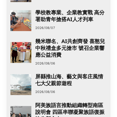
學校教專業、企業教實戰 高分
署助青年搶搭AI人才列車
2026/08/07
幾米聯名、AI共創齊發 喜憨兒
中秋禮盒多元搶市 號召企業響
應公益消費
2026/08/06
屏縣推山海、藝文與客庄風情
七大父親節遊程
2026/08/06
阿美族語言推動組織轉型南區
說明會 四區串聯凝聚族語復振