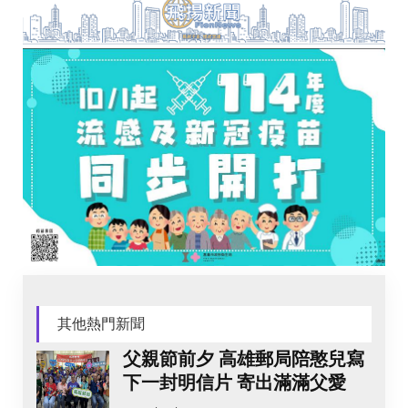
其他熱門新聞
父親節前夕 高雄郵局陪憨兒寫
下一封明信片 寄出滿滿父愛