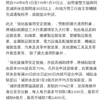
間自114年8月1日至115年1月31日止，如勞雇雙方協商同
意減班休息期間達30日以上，向地方勞工行政主管機關
完成通報程序，就能提出申請。
此次「強化版僱用安定措施」，勞動部擴大適用對象，
將補貼範圍從三大行業擴增至九大行業，包括食品及飼
品製造業、紡織業、橡膠製品製造業、塑膠製品製造
業、金屬製品製造業、電力設備及配備製造業、機械設
備製造業、汽車及其零件製造業、其他運輸工具及其零
件製造業等。 除了擴大適用對象外，
「強化版僱用安定措施」亦提高補助標準，將補貼額度
由原本50%提高至70%。凡符合申請資格者，自實施減
班休息每滿30日的次日起90日內就可提出申請。補貼金
額是以「減班休息前1至3個月的平均月投保薪資」與
「減班後實際協議薪資」差額的70%計算，並採無條件
進位至百位數，每人每月最多可領取1萬2,100元，最長可
補助6個月，最高可補助7萬2,600元。