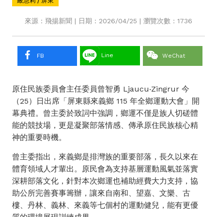
嚴慧莉 / 屏東
來源：飛揚新聞 | 日期：2026/04/25 | 瀏覽次數：1736
Line
FB
WeChat
原住民族委員會主任委員曾智勇 Ljaucu‧Zingrur 今
（25）日出席「屏東縣來義鄉 115 年全鄉運動大會」開
幕典禮。曾主委於致詞中強調，鄉運不僅是族人切磋體
能的競技場，更是凝聚部落情感、傳承原住民族核心精
神的重要時機。
曾主委指出，來義鄉是排灣族的重要部落，長久以來在
體育領域人才輩出。原民會為支持基層運動風氣並落實
深耕部落文化，針對本次鄉運也補助經費大力支持，協
助公所完善賽事籌辦，讓來自南和、望嘉、文樂、古
樓、丹林、義林、來義等七個村的運動健兒，能有更優