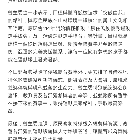
質的環境展現訓練成果。
曾主委進一步表示，田徑與體育競技追求「突破自我」
的精神，與原住民族在山林環境中鍛鍊出的勇士文化相
互呼應。原民會114年開始積極推動「原住民族優秀運動
選手拔尖」及「潛優運動選手培育」等計畫，目標就是
建構一個從部落鄉運出發、銜接全國賽事乃至於國際
奧、亞運的完善支援體系，讓每一位擁有夢想的孩子都
能在運動場上發光發熱。
今日開幕典禮除了傳統體育賽事外，更安排了具備在地
特色的靈媒祭司祈福儀式、街舞表演及大會舞，展現來
義鄉傳統與現代並蓄的生命力。曾主委特別感謝鄉公所
團隊、裁判員及各部落參與者的辛勞，並勉勵所有選手
在接下來的賽事中，秉持運動員家精神，爭取最高榮
耀。
最後，曾主委強調，原民會將持續投入經費與資源，改
善各部落的運動設施與人才培訓管道，讓體育成為翻轉
部落青年未來的強大能量。