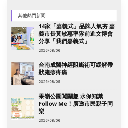
其他熱門新聞
14家「嘉義式」品牌人氣夯 嘉
義市長黃敏惠率隊前進文博會
分享「我們嘉義式」
2026/08/06
台南成醫神經阻斷術可緩解帶
狀皰疹疼痛
2026/08/05
果嶺公園闖關趣 水保知識
Follow Me！廣邀市民親子同
樂
2026/08/06