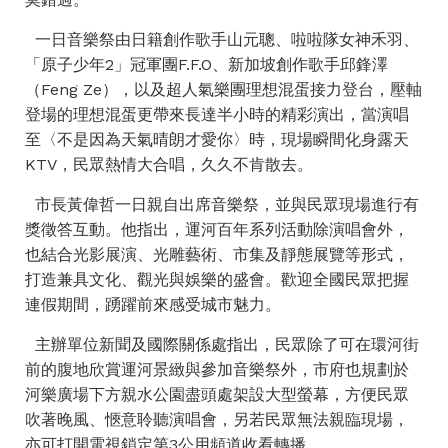
一日音樂祭由日籍創作歌手山元聰、啦啦隊女神禾羽、
「原子少年2」冠軍團F.F.O、新加坡創作歌手邱鋒澤
（Feng Ze），以及超人氣樂團理想混蛋接力登台，壓軸
登場的理想混蛋更帶來長達半小時的精彩演出，當演唱
至〈不是因為天氣晴朗才愛你〉時，現場瞬間化身露天
KTV，民眾熱情大合唱，久久不肯散去。
市長黃偉哲一日親自出席音樂祭，並與民眾現場進行有
獎徵答互動。他指出，運河百年系列活動除演唱會外，
也結合光影展演、光雕藝術、市集及靜態展覽等形式，
打造兼具文化、觀光與娛樂的盛會。歡迎全國民眾把握
連假期間，踴躍前來感受城市魅力。
主辦單位新聞及國際關係處指出，民眾除了可在環河街
前的腹地欣賞運河景緻與參加音樂祭外，市府也規劃於
河樂廣場下方親水公園盡頭處架設大型螢幕，方便民眾
吹著晚風、愜意聆聽演唱會，另若民眾無法親臨現場，
亦可打開電視鎖定第3公用頻道收看轉播。