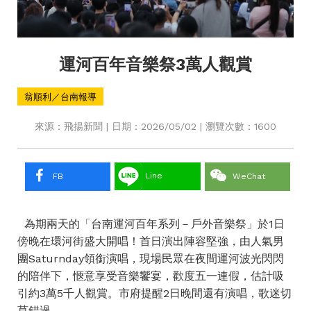
運河百年音樂祭3萬人觀賞
翁順利／台南報導
來源：飛揚新聞 | 日期：2026/05/02 | 瀏覽次數：1600
Line
FB
WeChat
為期兩天的「台南運河百年系列－戶外音樂祭」於1日
傍晚在環河街盛大開唱！首日演出陣容堅強，由人氣男
團Saturnday領銜演唱，現場民眾在夜間運河波光閃閃
的陪伴下，愜意享受音樂饗宴，歡度五一連假，估計吸
引約3萬5千人觀賞。市府提醒2日晚間還有演唱，歌迷切
莫錯過。