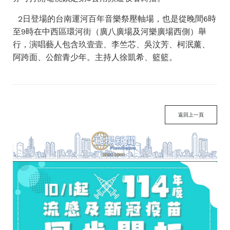
2日登場的台南運河百年音樂祭壓軸場，也是從晚間6時
至9時在中西區環河街（廣八廣場及河樂廣場西側）舉
行，演唱藝人包含玖壹壹、李竺芯、吳汶芳、柯泯薰、
阿跨面、公館青少年。主持人徐凱希、籃籃。
返回上一頁