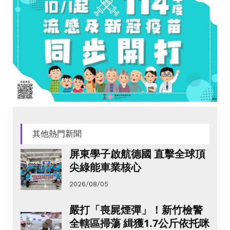
其他熱門新聞
屏東學子啟航德國 直擊全球頂
尖綠能車業核心
2026/08/05
嚴打「喪屍煙彈」！新竹檢警
全轄區掃蕩 緝獲1.7公斤依托咪