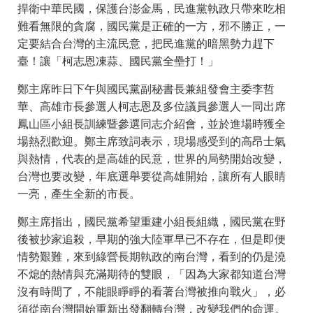
捍衛中華民國，保護台澎金馬，民進黨執政只帶來吃相
難看無限的貪腐，國民黨是正確的一方，邪不勝正，一
定要結合台灣的主流民意，把民進黨的暗黑勢力趕下
臺！讓「柯志恩凍蒜、國民黨全壘打！」
鄭主席昨日下午與國民黨副秘書長兼組發會主委李哲
華、高雄市長參選人柯志恩及多位議員參選人一同出席
鳳山區小組長訓練暨參選同志介紹會，並於進場時獲全
場熱烈歡迎。鄭主席致詞表示，現場感受到的高昂士氣
與熱情，代表的是高雄的民意，世界的局勢開始改變，
台灣也要改變，年底選舉要從高雄開始，讓所有人眼睛
一亮，產生全新的市長。
鄭主席指出，國民黨希望重建小組長組織，國民黨在野
後被抄家追殺，早期的強大陸軍早已不存在，但是即便
情勢艱難，來到綠營長期執政的南台灣，看到的仍是澆
不熄的熱情與充滿期待的雙眼，「因為大家都知道台灣
沒有時間了，不能眼睜睜的看著台灣被推向戰火」，必
須從南台灣開始重新出發翻轉台灣，改變我們的命運。