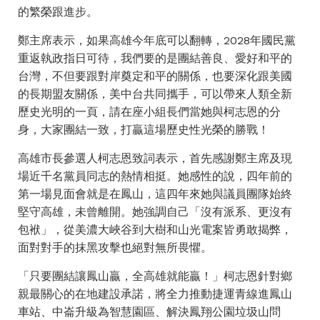
的繁榮跟進步。
鄭主席表示，如果高雄今年底可以翻轉，2028年國民黨
重返執政指日可待，我們要的是團結善良、愛好和平的
台灣，不但要跟對岸奠定和平的關係，也要深化跟美國
的長期盟友關係，美中台共同攜手，可以帶來人類全新
歷史光明的一頁，請在座小組長們當她與柯志恩的分
身，大家團結一致，打贏這場歷史性光榮的勝戰！
高雄市長參選人柯志恩致詞表示，首先感謝鄭主席及現
場近千名黨員同志的熱情相挺。她感性的說，四年前的
第一場見面會就是在鳳山，這四年來她與議員團隊始終
堅守高雄，未曾離開。她強調自己「沒有派系、更沒有
包袱」，從美濃大峽谷到大樹和山光電案皆勇敢揭弊，
面對對手的抹黑攻擊也絕對無所畏懼。
「只要團結讓鳳山贏，全高雄就能贏！」柯志恩針對鄉
親最關心的在地建設承諾，將全力推動捷運青線進鳳山
車站、中崙升級為智慧園區、解決鳳翔公園垃圾山問