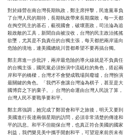
對於綠營在南台灣長期執政，鄭主席抨擊，民進黨辜負
了台灣人民的期待，長期執政帶來長期腐敗，每一天都
在掏空民主的基石，藐視國會，破壞憲政，司法淪為追
殺政敵的工具，新聞自由被沒收，台灣的民主政治搖搖
欲墜，尤其是不負責任的台獨主張，每天都把兩岸逼向
危險的境地，連美國總統川普都希望不要再搞台獨。
鄭主席進一步批評，兩岸最危險的導火線就是不負責任
的台獨主張，國民黨必須扮演中流砥柱的角色，搭起兩
岸和平的橋樑，台灣才不會變成戰場與廢墟，台灣扮演
最關鍵的角色。「我們不會讓台灣淪為棋子，甚至是大
國博弈之下的棄子。」台灣的命運由台灣人民說了算，
台灣人民不要戰爭要和平。
鄭主席強調，她完成了鄭習會和平之旅後，明天又要到
美國進行長達兩個星期的訪問，必須非常清楚的傳達和
平的訊息。和平不但能保台灣，也真正符合美國的國家
利益，我們樂見美中攜手開創和平，可望迎來前所未有