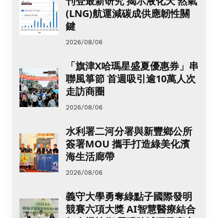
刊登最新研究 揭示液化天 然氣
(LNG)航運減碳成供應韌性關
鍵
2026/08/06
「旗津X哈瑪星盛夏優惠券」串
聯風箏節 首週吸引逾10萬人次
走訪商圈
2026/08/06
水利署二河分署與新豐鄉公所
簽署MOU 攜手打造綠美化濱
海生活廊帶
2026/08/06
義守大學勇奪綠點子國際發明
競賽六項大獎 AI智慧醫療結合