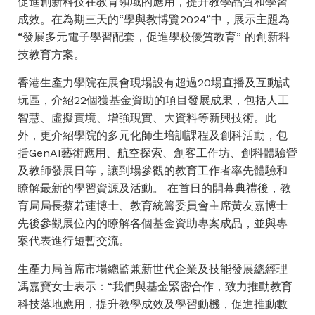
促進創新科技在教育領域的應用，提升教學品質和學習
成效。在為期三天的“學與教博覽2024”中，展示主題為
“發展多元電子學習配套，促進學校優質教育” 的創新科
技教育方案。
香港生產力學院在展會現場設有超過20場直播及互動試
玩區，介紹22個獲基金資助的項目發展成果，包括人工
智慧、虛擬實境、增強現實、大資料等新興技術。此
外，更介紹學院的多元化師生培訓課程及創科活動，包
括GenAI藝術應用、航空探索、創客工作坊、創科體驗營
及教師發展日等，讓到場參觀的教育工作者率先體驗和
瞭解最新的學習資源及活動。 在首日的開幕典禮後，教
育局局長蔡若蓮博士、教育統籌委員會主席黃友嘉博士
先後參觀展位內的瞭解各個基金資助專案成品，並與專
案代表進行短暫交流。
生產力局首席市場總監兼新世代企業及技能發展總經理
馮嘉寶女士表示：“我們與基金緊密合作，致力推動教育
科技落地應用，提升教學成效及學習動機，促進推動數