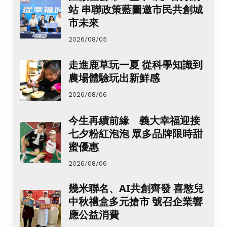
站 串聯政策藍圖邀市民共創城
市未來
2026/08/05
走進鹿草玩一夏 從科學知識到
農場體驗玩出新鮮感
2026/08/06
今生再續前緣 義大幸福迎接
七夕粉紅泡泡 眾多品牌限時甜
蜜優惠
2026/08/06
幾米聯名、AI共創齊發 喜憨兒
中秋禮盒多元搶市 號召企業響
應公益消費