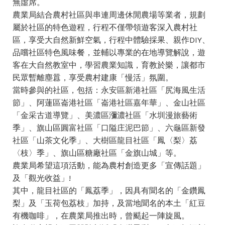
無虛席。
農業局結合農村社區與串連周邊休閒農場等業者，規劃
屬於社區的特色遊程，行程不僅帶領遊客深入農村社
區，享受大自然新鮮空氣，行程中體驗採果、親作DIY、
品嚐社區特色風味餐，並輔以專業的在地導覽解說，遊
客在大自然教室中，學習農業知識，育教於樂，讓都市
民眾暫離塵囂，享受農村建康「慢活」氛圍。
當時參與的社區，包括：永安區新港社區「尻海風生活
節」、阿蓮區崙港社區「崙港社區嘉年華」、金山社區
「金采古道導覽」、美濃區瀰濃社區「水圳漫旅藝術
季」、旗山區圓富社區「口隘庄泥巴節」、六龜區新發
社區「山茶文化季」、大樹區龍目社區「鳳〈梨〉荔
〈枝〉季」、旗山區糖廠社區「金旗山城」等。
農業局希望這項活動，能為農村創造更多「宣傳話題」
及「觀光收益」!
其中，龍目社區的「鳳荔季」，因具有聞名的「金鑽鳳
梨」及「玉荷包荔枝」加持，及當地聞名的本土「紅豆
有機咖啡」，在農業局推出時，曾颳起一陣旋風。