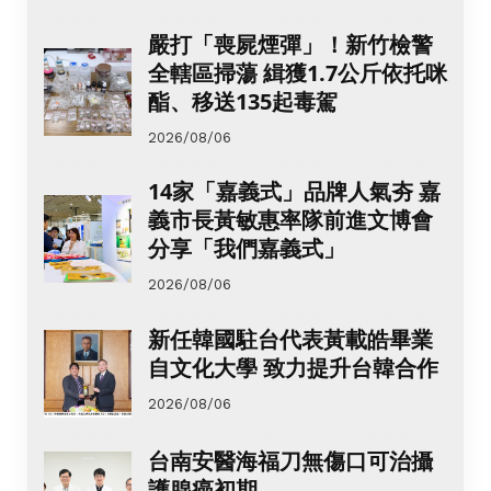
嚴打「喪屍煙彈」！新竹檢警
全轄區掃蕩 緝獲1.7公斤依托咪
酯、移送135起毒駕
2026/08/06
14家「嘉義式」品牌人氣夯 嘉
義市長黃敏惠率隊前進文博會
分享「我們嘉義式」
2026/08/06
新任韓國駐台代表黃載皓畢業
自文化大學 致力提升台韓合作
2026/08/06
台南安醫海福刀無傷口可治攝
護腺癌初期