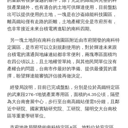
的重鎮有很多優越的條件，除了充足的綠能與完整的科
技產業鏈外，也有適合的土地可供輝達使用，目前盤點
出可以提供使用的土地，一塊是在沙崙綠能科技園區，
離高鐵站僅有走路的距離，土地產權完全是市府所有，
也非常接近未來台積電將進駐的南科四期。
另一塊土地則在南科台南園區附近由市府開發的南科特
定園區，是市府可以立刻規劃使用的，對於輝達未來跟
台積電的溝通與地緣連結都非常便利，兩塊專區面積均
在四公頃以上，且土地權管單純，與其他民間單位沒有
產權合約問題，台南市作最好的準備、提供最優質的選
擇，盼望輝達能審慎評估後再做決定。
經發局說明，目前已完成盤點，分別是位於高鐵特定區
的武東段276-1地號產業專用區，面積約4.35公頃，隔壁
為大台南會展中心，步行至台南高鐵站僅需5分鐘，且鄰
近中研院、國家實驗研究院、工研院、陽明交大台南校
區等重要學研單位。
市府地政局開發的南科特定區A區，地點位於安定區，