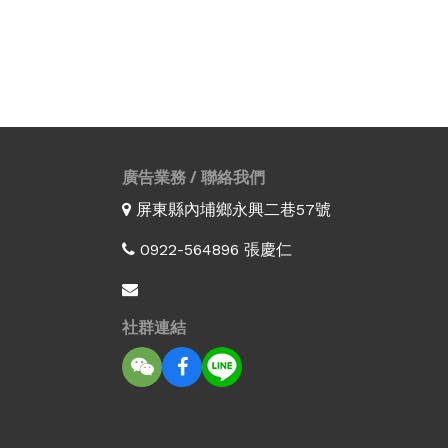
廣告業務 / 聯絡我們
屏東縣內埔鄉永興二巷57號
0922-564896 張慶仁
社群連結