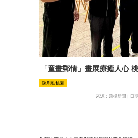
「童畫郵情」畫展療癒人心 
陳月鳳/桃園
來源：飛揚新聞 | 日期：2