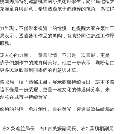
桃園郵局特別邀請桃園國小美術班學生，於郵局七樓大
充滿童真與創意，希望透過孩子們純粹的視角，為忙碌
力呈現，不僅帶來視覺上的愉悅，也提醒大家在繁忙工
局表示，透過藝術作品的薰陶，有助於同仁舒緩工作壓
服務。
暖人心的力量，「童畫郵情」不只是一次畫展，更是一
孩子們創作中的純真與美好。他進一步表示，期盼藉由
更多民眾欣賞到同學們的創意與才華。
路郵局一樓「藝郵未盡」展示櫥櫃持續展出，讓更多路
這不僅是一份榮耀，更是一種文化的傳遞與分享。未
創意在城市中持續發光。
藝術的熱情，勇敢創作、自在發光，透過畫筆描繪屬於
、左3:吳進益局長、右1:古美媛副局長、右2:葉魏桐副局