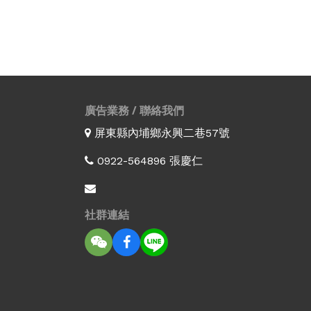
廣告業務 / 聯絡我們
屏東縣內埔鄉永興二巷57號
0922-564896 張慶仁
社群連結