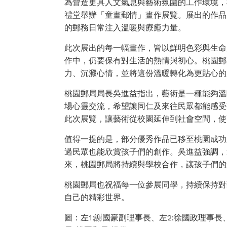
為營造更具人文氣息與藝術氛圍的工作環境，
禮堂舉辦「童畫郵情」畫作展覽。展出的作品
的郵務日常注入溫暖與療癒力量。
此次展出的每一幅畫作，皆以鮮明色彩與生命
作中，仍要保有對生活的熱情與初心。桃園郵
力、沉澱心情，並將這份溫暖轉化為更貼心的
桃園郵局局長吳進益指出，藝術是一種能夠溫
場心靈交流，希望讓同仁及來往民眾都能感受
此次展覽，讓藝術從校園延伸到社會空間，使
值得一提的是，部分優秀作品已移至桃園成功
過民眾也能欣賞孩子們的創作。吳進益強調，
來，桃園郵局將持續與學校合作，讓孩子們的
桃園郵局也祝福每一位參展同學，持續保持對
自己的精彩世界。
圖：左1:謝國豪副理事長、左2:徐國政理事長