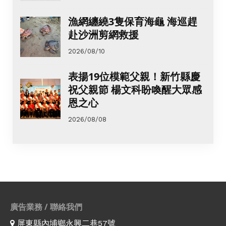
漁網纏繞3隻保育海龜 海巡趕
赴沙洲剪網救援
2026/08/10
表揚19位模範父親！新竹縣慶
祝父親節 楊文科盼喚醒大眾感
恩之心
2026/08/08
廣告業務 / 聯絡我們
屏東縣內埔鄉永興二巷57號