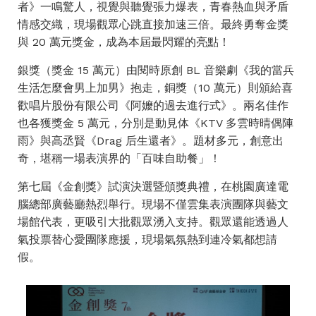
者》一鳴驚人，視覺與聽覺張力爆表，青春熱血與矛盾
情感交織，現場觀眾心跳直接加速三倍。最終勇奪金獎
與 20 萬元獎金，成為本屆最閃耀的亮點！
銀獎（獎金 15 萬元）由閱時原創 BL 音樂劇《我的當兵
生活怎麼會男上加男》抱走，銅獎（10 萬元）則頒給喜
歡唱片股份有限公司《阿嬤的過去進行式》。兩名佳作
也各獲獎金 5 萬元，分別是動見体《KTV 多雲時晴偶陣
雨》與高丞賢《Drag 后生還者》。題材多元，創意出
奇，堪稱一場表演界的「百味自助餐」！
第七屆《金創獎》試演決選暨頒獎典禮，在桃園廣達電
腦總部廣藝廳熱烈舉行。現場不僅雲集表演團隊與藝文
場館代表，更吸引大批觀眾湧入支持。觀眾還能透過人
氣投票替心愛團隊應援，現場氣氛熱到連冷氣都想請
假。