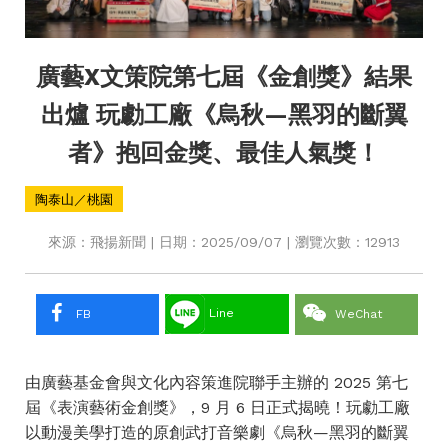
廣藝X文策院第七屆《金創獎》結果
出爐 玩勮工廠《烏秋—黑羽的斷翼
者》抱回金獎、最佳人氣獎！
陶泰山／桃園
來源：飛揚新聞 | 日期：2025/09/07 | 瀏覽次數：12913
Line
FB
WeChat
由廣藝基金會與文化內容策進院聯手主辦的 2025 第七
屆《表演藝術金創獎》，9 月 6 日正式揭曉！玩勮工廠
以動漫美學打造的原創武打音樂劇《烏秋—黑羽的斷翼