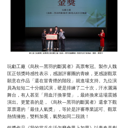
玩勮工廠《烏秋—黑羽的斷翼者》高票奪冠。製作人魏
匡正領獎時感性表示，感謝評審團的青睞，更感謝觀眾
願意在作品「還在冒青煙的階段」就進場支持。九位演
員為短短二十分鐘試演，硬是排練了二十次，汗水灑滿
舞台，有人甚至「用血汗換掌聲」，最終換來這場震撼
演出。更驚喜的是，《烏秋—黑羽的斷翼者》還拿下觀
眾票選的「最佳人氣獎」，等於是評審專業認可、觀眾
熱情擁抱，雙料加冕，氣勢如同二段跳！
銀獎作品《我的當兵生活怎麼會男上加男》以青春喜劇