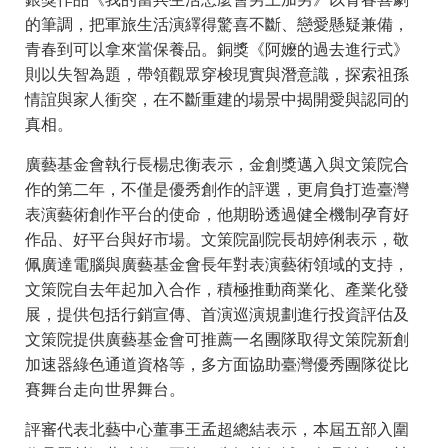
的筆調，把軍旅生活演繹得驚喜不斷、戀愛懸疑兼備，
青春到可以拿來當保養品。銅獎《阿嬤的過去進行式》
則以失智為題，帶領觀眾穿梭現實與潛意識，探索祖孫
情誼與家人衝突，在不斷重建的場景中揭開愛與認同的
真相。
廣藝基金會執行長楊忠衡表示，金創獎邁入與文策院合
作的第二年，不僅是優秀創作的評選，更肩負打造臺灣
表演藝術創作平台的使命，他期盼透過健全機制孕育好
作品、好平台與好市場。文策院副院長胡婷俐表示，敬
佩廣達電腦與廣藝基金會長年對表演藝術領域的支持，
文策院自去年起加入合作，積極推動商業化、產業化發
展，提供包括行銷宣傳、首演巡演規劃進行投資評估及
文策院提供廣藝基金會可推薦一名團隊取得文策院新創
加速器綠色通道資格等，多方面協助臺灣優秀團隊從比
賽舞台走向世界舞台。
評審代表北藝中心董事王孟超總結表示，本屆五部入圍