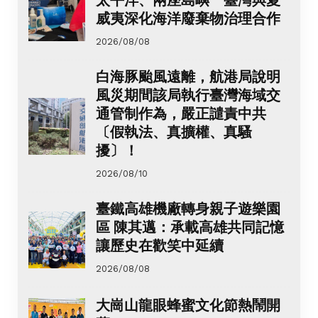
威夷深化海洋廢棄物治理合作
2026/08/08
白海豚颱風遠離，航港局說明
風災期間該局執行臺灣海域交
通管制作為，嚴正譴責中共
〔假執法、真擴權、真騷
擾〕！
2026/08/10
臺鐵高雄機廠轉身親子遊樂園
區 陳其邁：承載高雄共同記憶
讓歷史在歡笑中延續
2026/08/08
大崗山龍眼蜂蜜文化節熱鬧開