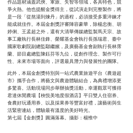
作品題材涵蓋武俠、軍旅、失智等領域，各具特色，競
爭火熱。他也提醒金獎得主，從試演走到完整製作，將
是一段「從熬湯到煉丹」的過程，必須接受多重淬鍊才
能成就佳作。本屆金創獎評審陣容豪華，除楊忠衡、胡
婷俐、王孟超之外，還有大清華傳媒總監製馬天宗、故
事工廠執行長林佳鋒、榮耀基金會執行長孫瑞君、臺中
國家歌劇院副總監鄢繼嬪，及廣藝基金會副執行長林霈
蘭、節目處總監陳鈺芬等九位，從創作理念、製作可行
性、未來市場等面向，評選最具潛力與發展性的團隊。
此外，本屆金創獎特別與一站式農業旅遊平台《農遊超
市》攜手合作，將藝文與農遊體驗結合，為典禮增添更
多驚喜。活動現場同步舉辦抽獎活動，幸運觀眾可獲得
君達休閒農場【秧悦美地度假酒店】平日雙人住宿券、
食農好玩通用券、以及採果券等豐富好禮，讓藝術與生
活緊密連結，體驗最有溫度的美好時光。
第七屆【金創獎】圓滿落幕。攝影：楊惟中