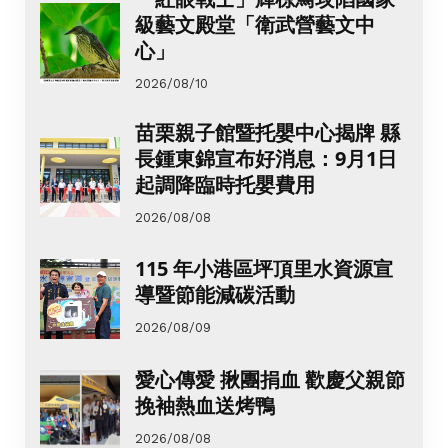
級藝文殿堂「衛武營藝文中
心」
2026/08/10
苗栗親子館暨托嬰中心揭牌 縣
長鍾東錦宣布好消息：9月1日
起調降臨時托嬰費用
2026/08/08
115 年小港區坪頂里水資源宣
導暨節能減碳活動
2026/08/09
愛心傳愛 揪團捐血 歡慶父親節
挽袖熱血送烤鴨
2026/08/08