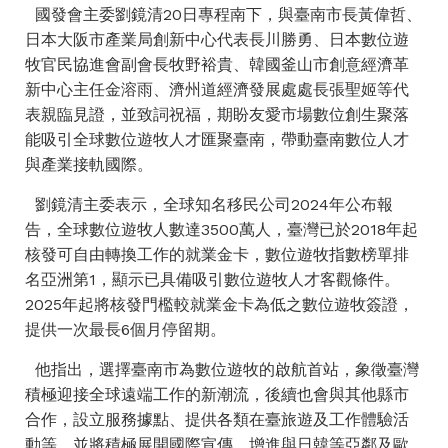
國發會主委劉鏡清20日專程南下，與臺南市長黃偉哲、
日本大阪市產業局創新中心代表長川勝勇、日本數位遊
牧官民協進會副會長牧野裕貴、韓國釜山市創意經濟革
新中心主任金溶雨、濟州道經濟發展處處長張聖姬等代
表親臨見證，並致詞祝福，期盼友愛市場數位創生聚落
能吸引全球數位遊牧人才匯聚臺南，帶動臺南數位人才
與產業接軌國際。
劉鏡清主委表示，全球知名移民公司2024年公布報
告，全球數位遊牧人數達3500萬人，臺灣已於2018年起
核發可自由轉換工作的就業金卡，數位遊牧指數榜單排
名亞洲第1，顯示已具備吸引數位遊牧人才客觀條件。
2025年起將核發門檻較就業金卡為低之數位遊牧簽證，
提供一次最長6個月停留期。
他指出，選擇臺南市為數位遊牧的啟航首站，象徵臺灣
積極迎接全球遠端工作的新潮流，後續也會與其他縣市
合作，設立服務據點、提供各類在臺旅遊及工作體驗活
動等，並將積極展開國際宣傳，增進與日韓等亞鄰及歐