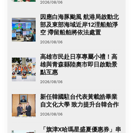
2026/08/06
因應白海豚颱風 航港局啟動北
部及東部海域近岸12浬船舶淨
空 滯留船舶將依法處置
2026/08/06
高雄市民赴日享專屬小禮！高
雄與青森縣陸奧市即日啟動景
點互惠
2026/08/06
新任韓國駐台代表黃載皓畢業
自文化大學 致力提升台韓合作
2026/08/06
「旗津X哈瑪星盛夏優惠券」串