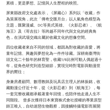
累積，更是夢想、記憶與人生歷程的映照。
屏東縣政府文化處表示，《屏藏心》系列以「收藏」作
為策展視角，此次「傳奇交匯月台」以人氣角色模型為
主題，匯聚漫威、DC等美式英雄、《火影忍者》、《航
海王》及《哥吉拉》等跨越不同年代與文化的經典角
色，在演武場交織出屬於收藏文化的想像空間。
四位收藏者來自不同的領域，都因為對收藏的喜愛，將
童年記憶、興趣與夢想化為一件件珍藏。深耕南臺灣街
頭文化二十餘年的林育聖，收藏1/6比例可動人偶超過十
年，從角色研究到造型細節，實現兒時對電影與動漫世
界的嚮往；
身兼房產顧問、數理教師及玩具店主理人的林振銘，收
藏動漫公仔近十年，從《火影忍者》到《航海王》，每
一套完整收藏都承載著童年回憶，也陪伴他走過人生不
同階段。 曾多次獲得日本東寶株式會社授權的專業原型
師王唯人，自幼迷戀生物觀察，因接觸特攝電影而展開