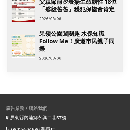
父親節前夕表揚生命韌性 18位
「馨毅爸爸」獲犯保協會肯定
2026/08/06
果嶺公園闖關趣 水保知識
Follow Me！廣邀市民親子同
樂
2026/08/06
廣告業務 / 聯絡我們
屏東縣內埔鄉永興二巷57號
0922-564896 張慶仁