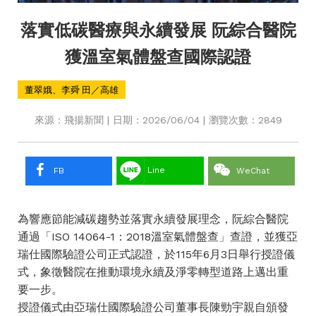
落實低碳醫療與永續發展 阮綜合醫院
獲溫室氣體盤查國際認證
董翠娥、李舜 田／高雄
來源：飛揚新聞 | 日期：2026/06/04 | 瀏覽次數：2849
Line
FB
WeChat
為響應節能減碳趨勢並落實永續發展理念，阮綜合醫院
通過「ISO 14064-1：2018溫室氣體盤查」查證，並獲亞
瑞仕國際驗證公司正式認證，於115年6月3日舉行授證儀
式，象徵醫院在推動環境永續及淨零轉型道路上邁出重
要一步。
授證儀式由亞瑞仕國際驗證公司董事長陳勁宇親自頒發