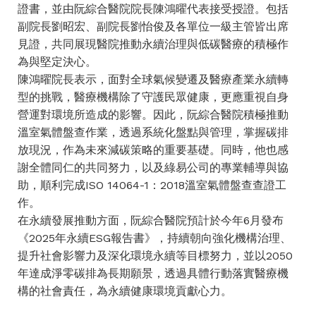
證書，並由阮綜合醫院院長陳鴻曜代表接受授證。包括
副院長劉昭宏、副院長劉怡俊及各單位一級主管皆出席
見證，共同展現醫院推動永續治理與低碳醫療的積極作
為與堅定決心。
陳鴻曜院長表示，面對全球氣候變遷及醫療產業永續轉
型的挑戰，醫療機構除了守護民眾健康，更應重視自身
營運對環境所造成的影響。因此，阮綜合醫院積極推動
溫室氣體盤查作業，透過系統化盤點與管理，掌握碳排
放現況，作為未來減碳策略的重要基礎。同時，他也感
謝全體同仁的共同努力，以及綠易公司的專業輔導與協
助，順利完成ISO 14064-1：2018溫室氣體盤查查證工
作。
在永續發展推動方面，阮綜合醫院預計於今年6月發布
《2025年永續ESG報告書》，持續朝向強化機構治理、
提升社會影響力及深化環境永續等目標努力，並以2050
年達成淨零碳排為長期願景，透過具體行動落實醫療機
構的社會責任，為永續健康環境貢獻心力。