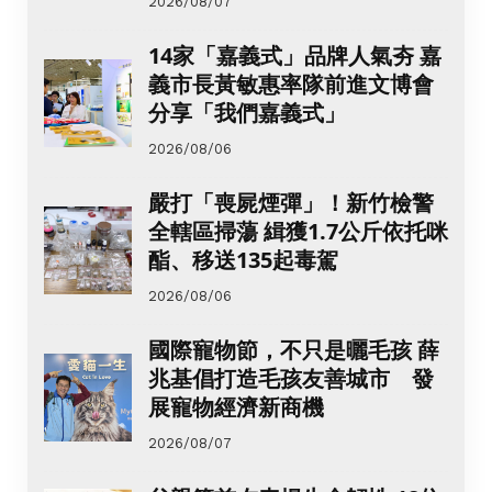
2026/08/07
14家「嘉義式」品牌人氣夯 嘉
義市長黃敏惠率隊前進文博會
分享「我們嘉義式」
2026/08/06
嚴打「喪屍煙彈」！新竹檢警
全轄區掃蕩 緝獲1.7公斤依托咪
酯、移送135起毒駕
2026/08/06
國際寵物節，不只是曬毛孩 薛
兆基倡打造毛孩友善城市 發
展寵物經濟新商機
2026/08/07