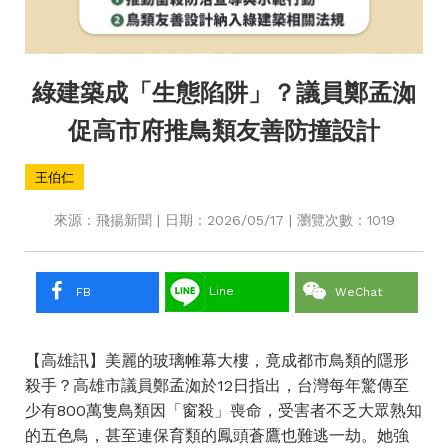
綠建築成「生態陷阱」？議員鄭孟洳
促高市府推鳥類友善防撞設計
王伯仁
來源：飛揚新聞 | 日期：2026/05/17 | 瀏覽次數：1019
Line
FB
WeChat
【高雄訊】美麗的玻璃帷幕大樓，竟成都市鳥類的隱形
殺手？高雄市議員鄭孟洳於12日指出，台灣每年驚傳至
少有800萬隻鳥類因「窗殺」喪命，受害者不乏大眾熟知
的五色鳥，甚至連保育類的鳳頭蒼鷹也難逃一劫。她強