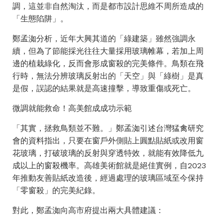
調，這並非自然淘汰，而是都市設計思維不周所造成的
「生態陷阱」。
鄭孟洳分析，近年大興其道的「綠建築」雖然強調永
續，但為了節能採光往往大量採用玻璃帷幕，若加上周
邊的植栽綠化，反而會形成窗殺的完美條件。鳥類在飛
行時，無法分辨玻璃反射出的「天空」與「綠樹」是真
是假，誤認的結果就是高速撞擊，導致重傷或死亡。
微調就能救命！高美館成成功示範
「其實，拯救鳥類並不難。」鄭孟洳引述台灣猛禽研究
會的資料指出，只要在窗戶外側貼上圓點貼紙或改用窗
花玻璃，打破玻璃的反射與穿透特效，就能有效降低九
成以上的窗殺機率。高雄美術館就是絕佳實例，自2023
年推動友善貼紙改造後，經過處理的玻璃區域至今保持
「零窗殺」的完美紀錄。
對此，鄭孟洳向高市府提出兩大具體建議：