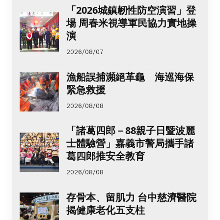
「2026城鎮韌性防空演習」登
場 周春米視導軍民協力實地操
演
2026/08/07
漁船誤捕瀕絕革龜 海巡海保
緊急救援
2026/08/08
「諸葛四郎－88親子日暨波麗
士體驗營」嘉義市警局攜手諸
葛四郎推安全教育
2026/08/08
存骨本、留肌力 台中慈濟醫院
揭健康老化五支柱