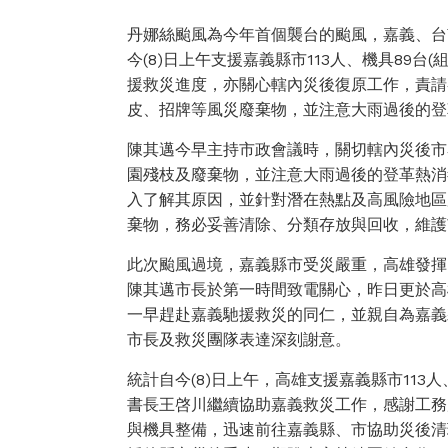
丹娜絲颱風為今年首個襲台的颱風，嘉義、台
今(8)日上午支援嘉義縣市113人、機具89台
援救災進度，亦關心轄內災後復原工作，責請
皮、招牌等風災廢棄物，並注意大雨過後的登
陳其邁今早主持市政會議時，關切轄內災後市
園殘枝及廢棄物，並注意大雨過後的登革熱消
入了解其原因，並針對潛在熱點及高風險地區
棄物，務必妥善清除、分類存放與回收，維護
此次颱風過境，嘉義縣市受災嚴重，高雄發揮
陳其邁市長於第一時間致電關心，昨日更於高
一早趕赴嘉義馳援救災的同仁，並親自為嘉義
市長及救災團隊表達深刻謝意。
統計自今(8)日上午，高雄支援嘉義縣市113
書長王啓川繼續協助嘉義救災工作，感謝工務
與機具整備，迅速前往嘉義縣、市協助災後清