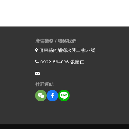
廣告業務 / 聯絡我們
屏東縣內埔鄉永興二巷57號
0922-564896 張慶仁
社群連結