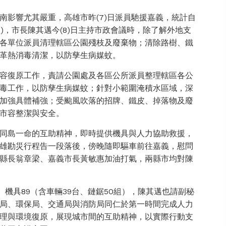
南影響尤其嚴重，高雄市昨(7)日派員馳援嘉義，統計自
(組)，市長陳其邁今(8)日主持市政會議時，除了解外地支
各單位派員清理轄區公園殘枝及廢棄物；清除路樹、鐵
革熱消毒清潔，以防孳生病媒蚊。
容復原工作，責請公園處及各區公所派員整理轄區各公
毒工作，以防孳生病媒蚊；針對小範圍淹積水區域，深
加強具體補強；受颱風吹落的招牌、鐵皮、掉落物及廢
市容整潔與安全。
同島一命的互助精神，即時提供機具與人力協助救援，
雄勘災行程告一段落後，傍晚隨即驅車前往嘉義，慰問
縣長翁章梁、嘉義市長黃敏惠加油打氣，兩縣市均對陳
人、機具89（含車輛39台、鏈鋸50組），陳其邁也請副秘
局、環保局、交通局與消防局同仁於第一時間完成人力
理與環境復原，展現城市間的互助精神，以實際行動支