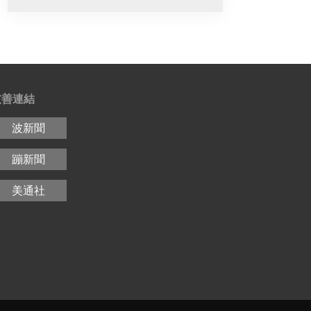
友善連結
波新聞
蹦新聞
美通社