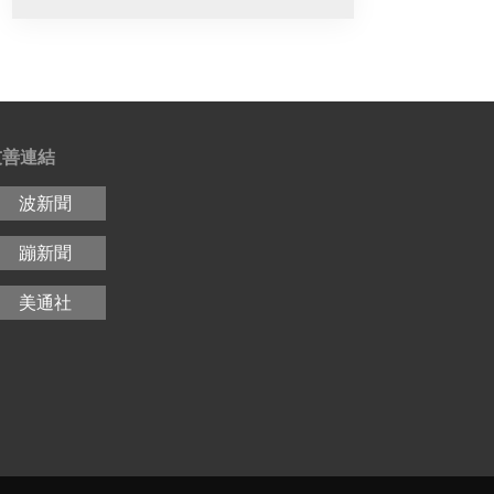
友善連結
波新聞
蹦新聞
美通社