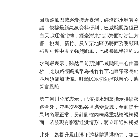
因應颱風巴威逐漸接近臺灣，經濟部水利署今
議，依據最新氣象資料研判，巴威颱風路徑已
白天起逐漸北轉，經臺灣東北部海面朝浙江方
響，桃園、新竹、及苗栗地區仍將面臨明顯風雨
強度可達中度至強烈颱風，七級暴風半徑約3
水利署表示，雖然目前預測巴威颱風中心由臺
析，此類路徑颱風常為桃竹竹苗地區帶來長延
區均須嚴加戒備。呼籲民眾切勿掉以輕心，應
災害風險。
第二河川分署表示，已依據水利署指示持續落
巡查外，並再次盤點各項應變資源，全面提升
果均尚屬正常；另針對轄內橋梁重點檢視橋梁
面，若發現有影響通洪情形，將立即通知橋梁
此外，為提升鳳山溪下游整體通洪能力，第二