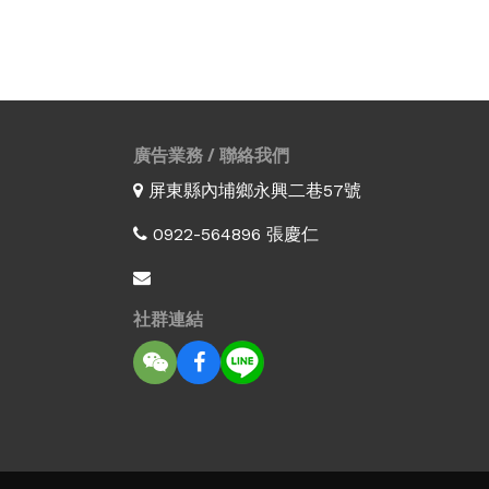
廣告業務 / 聯絡我們
屏東縣內埔鄉永興二巷57號
0922-564896 張慶仁
社群連結