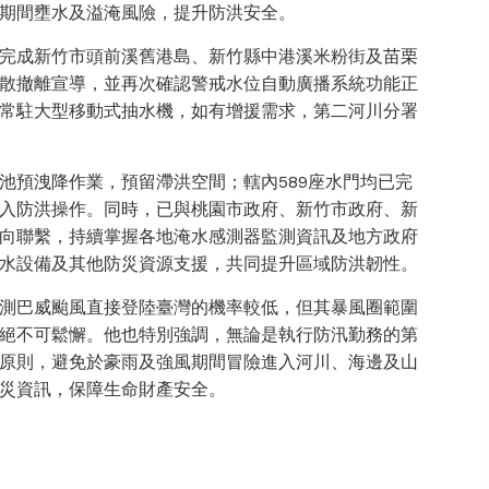
期間壅水及溢淹風險，提升防洪安全。
完成新竹市頭前溪舊港島、新竹縣中港溪米粉街及苗栗
散撤離宣導，並再次確認警戒水位自動廣播系統功能正
常駐大型移動式抽水機，如有增援需求，第二河川分署
池預洩降作業，預留滯洪空間；轄內589座水門均已完
入防洪操作。同時，已與桃園市政府、新竹市政府、新
向聯繫，持續掌握各地淹水感測器監測資訊及地方政府
水設備及其他防災資源支援，共同提升區域防洪韌性。
測巴威颱風直接登陸臺灣的機率較低，但其暴風圈範圍
絕不可鬆懈。他也特別強調，無論是執行防汛勤務的第
原則，避免於豪雨及強風期間冒險進入河川、海邊及山
災資訊，保障生命財產安全。