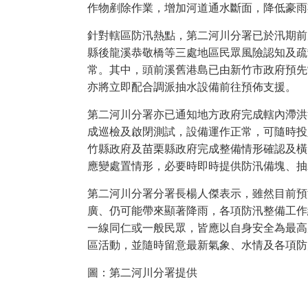
作物剷除作業，增加河道通水斷面，降低豪雨
針對轄區防汛熱點，第二河川分署已於汛期前
縣後龍溪恭敬橋等三處地區民眾風險認知及疏
常。其中，頭前溪舊港島已由新竹市政府預先
亦將立即配合調派抽水設備前往預佈支援。
第二河川分署亦已通知地方政府完成轄內滯洪
成巡檢及啟閉測試，設備運作正常，可隨時投
竹縣政府及苗栗縣政府完成整備情形確認及橫
應變處置情形，必要時即時提供防汛備塊、抽
第二河川分署分署長楊人傑表示，雖然目前預
廣、仍可能帶來顯著降雨，各項防汛整備工作
一線同仁或一般民眾，皆應以自身安全為最高
區活動，並隨時留意最新氣象、水情及各項防
圖：第二河川分署提供