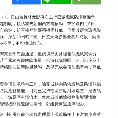
（7）日由署長林元鵬再次主持巴威颱風防汛整備會
趨明朗，預估將先朝偏西方向移動，並於週四（9日）
向前進，雖直接登陸臺灣機率較低，但受其廣大環流影
，預估10日晚間至11日整天為影響最劇烈時段，颱風
50公里，不可掉以輕心。
灣東北部海面通過，但依據歷史路徑相似颱風案例分
時且累積可觀的降雨量，沿海低窪地區、河川沿岸及山
持續關注最新颱風動態，及早完成各項防颱準備，降低
實各項防汛整備工作，除完成轄內防洪設施及防汛熱點
防災應變量能。目前已完成轄區重點河段巡查，巡查結
上下游是否有漂流木、雜木或其他障礙物影響通洪斷
管理機關儘速辦理清除，以維持河道通洪能力。
河川分署目前正積極辦理鳳山溪義民橋上下游右岸高莖