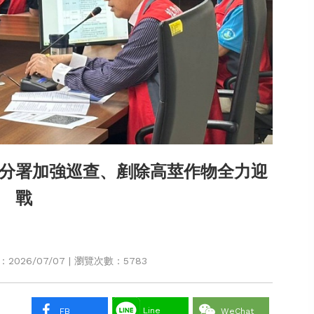
分署加強巡查、剷除高莖作物全力迎
戰
026/07/07 | 瀏覽次數：5783
Line
FB
WeChat