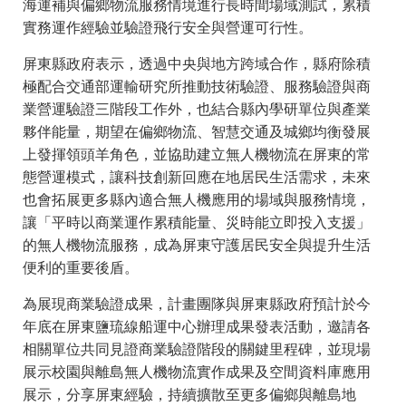
海運補與偏鄉物流服務情境進行長時間場域測試，累積
實務運作經驗並驗證飛行安全與營運可行性。
屏東縣政府表示，透過中央與地方跨域合作，縣府除積
極配合交通部運輸研究所推動技術驗證、服務驗證與商
業營運驗證三階段工作外，也結合縣內學研單位與產業
夥伴能量，期望在偏鄉物流、智慧交通及城鄉均衡發展
上發揮領頭羊角色，並協助建立無人機物流在屏東的常
態營運模式，讓科技創新回應在地居民生活需求，未來
也會拓展更多縣內適合無人機應用的場域與服務情境，
讓「平時以商業運作累積能量、災時能立即投入支援」
的無人機物流服務，成為屏東守護居民安全與提升生活
便利的重要後盾。
為展現商業驗證成果，計畫團隊與屏東縣政府預計於今
年底在屏東鹽琉線船運中心辦理成果發表活動，邀請各
相關單位共同見證商業驗證階段的關鍵里程碑，並現場
展示校園與離島無人機物流實作成果及空間資料庫應用
展示，分享屏東經驗，持續擴散至更多偏鄉與離島地