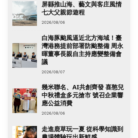
屏縣推山海、藝文與客庄風情
七大父親節遊程
2026/08/06
白海豚颱風逼近北方海域！臺
灣港務提前部署防颱整備 周永
暉董事長親自主持應變整備會
議
2026/08/07
幾米聯名、AI共創齊發 喜憨兒
中秋禮盒多元搶市 號召企業響
應公益消費
2026/08/06
走進鹿草玩一夏 從科學知識到
農場體驗玩出新鮮感