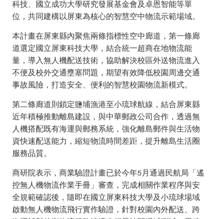
科技、國立成功大學研究發展基金會及卓恩智能等單
位，共同建構以屏東為核心的智慧空中物流示範場域。
本計畫在屏東縣內聚焦兩條指標性空中廊道，第一條廊
道選定國立屏東科技大學，結合統一超商在地物流能
量，導入無人機配送技術，協助解決校區外送物流進入
不便及校外交通壅塞問題，期望有效降低校園周邊交通
事故風險，打造安全、便利的智慧校園物流新模式。
第二條廊道則鎖定鹽埔漁港至小琉球航線，結合屏東縣
近年積極推動離島建設，與中華郵政公司合作，透過無
人機搭配既有海運與郵務系統，強化離島郵件與生活物
資快速配送能力，縮短物流時間差距，提升離島生活圈
服務品質。
商研院表示，商業驗證計畫已於今年5月通過民航局「遙
控無人機物流作業手冊」審查，完成相關作業程序與安
全規範確認後，隨即在國立屏東科技大學及小琉球場域
啟動無人機物流飛行實作驗證，針對校園內外配送、跨