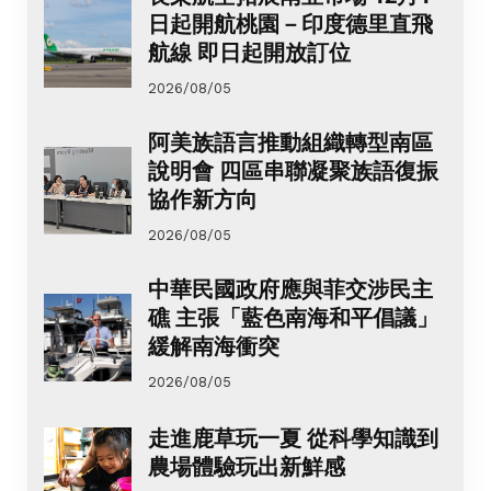
日起開航桃園－印度德里直飛
航線 即日起開放訂位
2026/08/05
阿美族語言推動組織轉型南區
說明會 四區串聯凝聚族語復振
協作新方向
2026/08/05
中華民國政府應與菲交涉民主
礁 主張「藍色南海和平倡議」
緩解南海衝突
2026/08/05
走進鹿草玩一夏 從科學知識到
農場體驗玩出新鮮感