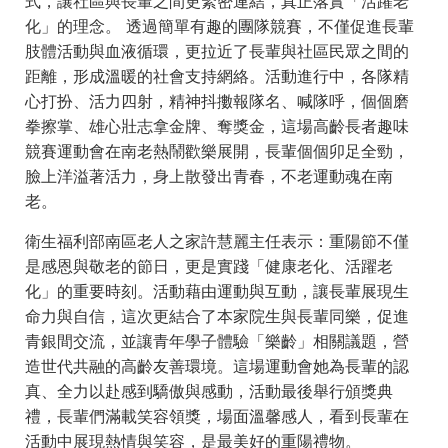
式，讓社區與長輩之間更緊密連結，真正落實「活躍老
化」的理念。 透過簡單有趣的團隊競賽，不僅促進長輩
肢體活動與血液循環，更拉近了長輩與社區民眾之間的
距離，形成溫暖的社會支持網絡。活動進行中，各隊精
心打扮、活力四射，精神抖擻報隊名、喊隊呼，個個磨
拳擦掌、雄心壯志拿金牌、奪獎金，這場高齡長者趣味
競賽運動會在南老熱鬧歡樂展開，長輩個個卯足全勁，
臉上洋溢著活力，身上散發出青春，不老運動魂在南
老。
衛生福利部南區老人之家許慧麗主任表示：重陽節不僅
是感恩與敬老的節日，更是實踐「健康老化、活躍老
化」的重要時刻。活動藉由運動與互動，讓長輩展現生
命力與自信，這次更結合了本家院生與長輩同樂，促進
青銀間交流，並讓青年學子體驗「樂齡」相關議題，營
造世代共融的高齡友善環境。這場運動會她為長輩的認
真、全力以赴感到驕傲與感動，活動最後舉行頒獎典
禮，長輩們滿載笑容領獎，場面溫馨感人，看到長輩在
活動中展現熱情與笑容，是最美好的重陽禮物。