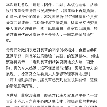
本次運動會以「運動．陪伴．共融」為核心理念，活動
設計考量長輩身體狀況與安全性，讓運動不再是負擔，
而是一場身心的饗宴。本次運動會也特別邀請多位貴賓
蒞臨共襄盛舉，包括鍾佳濱立法委員、徐富癸立法委員
夫人張靜玲理事長、李世斌縣議員、蔣家煌縣議員、饒
儀君市民代表及盧逸洋里長等人，一同為長輩加油打
氣。
貴賓們除致詞表達對長輩的關懷與祝福外，也親自參與
互動環節，與長輩並肩體驗「共融」的運動精神。 鍾佳
濱委員表示：「看到長輩們精神奕奕地投入每一項活
動，真的令人感動，這不僅是體能活動，更是生命力的
展現。」徐富癸立法委員夫人張靜玲理事長則提到：
「藉由運動與陪伴，讓長輩感受到被重視與關懷，這樣
的活動意義深遠。」
李世斌、蔣家煌議員、饒儀君代表及盧逸洋里長也一致
肯定南區老人之家用心的活動安排，讚揚這樣的共融模