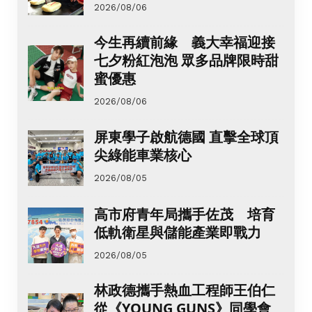
2026/08/06
今生再續前緣 義大幸福迎接
七夕粉紅泡泡 眾多品牌限時甜
蜜優惠
2026/08/06
屏東學子啟航德國 直擊全球頂
尖綠能車業核心
2026/08/05
高市府青年局攜手佐茂 培育
低軌衛星與儲能產業即戰力
2026/08/05
林政德攜手熱血工程師王伯仁
從《YOUNG GUNS》同學會