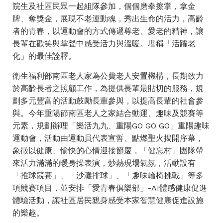
院生及社區民眾一起組隊參加，個個磨拳擦掌，拿金
牌、奪獎金，展現不老運動魂，秀出生命的活力，高齡
者的青春，以運動會的方式傳遞尊老、愛老的精神，讓
長輩在歡笑與掌聲中感受活力與溫暖。堪稱「活躍老
化」的最佳詮釋。
衛生福利部南區老人家為公費老人安置機構，長期致力
於高齡長者之照顧工作，為提供長輩最貼切的服務，規
劃多元豐富的活動鼓勵長輩參與，以提高長輩的社會參
與。今年重陽節南區老人之家結合動運、趣味及競賽等
元素，規劃辦理「樂活九九、重陽GO GO GO」重陽趣味
運動會，活動由運動員代表宣誓、點燃聖火揭開序幕，
象徵以健康、愉快的心情迎接節慶，「健忘村」團隊帶
來活力滿滿的暖身操表演，炒熱現場氣氛，活動設有
「推球競賽」、「沙灘排球」、「趣味輪椅挑戰」等多
項競賽項目，並安排「愛青春俱樂部」-AI體感健康促進
體驗活動，讓社區居民親身感受本家智慧健康促進設施
的樂趣。