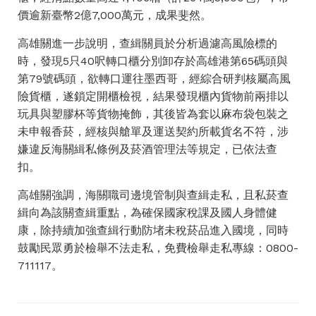
價逾新臺幣2億7,000萬元，成果斐然。
高雄關進一步說明，查緝關員於分析過濾高風險標的
時，發現5只40呎轉口櫃分別卸存於高雄港第65碼頭與
第79號碼頭，欲轉口運往墨西哥，經綜合研判核屬高風
險貨櫃，遂鎖定開櫃檢視，結果發現櫃內貨物前兩排以
玩具與塑膠杯等貨物掩飾，其後皆為套以麻布袋包裝之
未申報香菸，經核與艙單及運送契約所載貨名不符，涉
嫌違反海關緝私條例及菸酒管理法等規定，已依法查
扣。
高雄關強調，海關職司邊境管制與查緝走私，且私菸查
緝向為該關查緝重點，為確保國家稅課及國人身體健
康，除持續加強查緝行動防堵未稅菸品進入國境，同時
鼓勵民眾勇於檢舉不法走私，免費檢舉走私專線：0800-
711117。