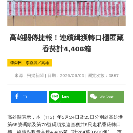
高雄關傳捷報！連續緝獲轉口櫃匿藏
香菸計4,406箱
李舜田、李嘉興／高雄
來源：飛揚新聞 | 日期：2026/06/03 | 瀏覽次數：3887
Line
FB
WeChat
高雄關表示，本（115）年5月24日及25日分別於高雄港
第65號碼頭及第79號碼頭接連查獲共5只走私香菸轉口
櫃，經清點數量高達4,406箱（計264萬3,600包），市