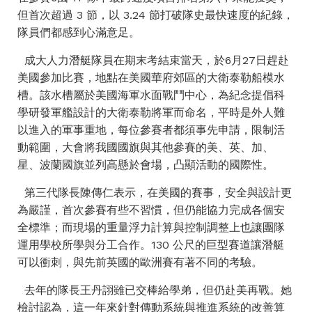
但首次超過 3 節，以 3.24 節打破隊史最快速度的紀錄，
隊員們都感到心滿意足。
成大人力潛艇隊員在期末考結束當天，於6月27日趕赴
美國參加比賽，地點在美國華府郊區的大衛泰勒船模水
槽。該水槽屬於美國海軍水面戰鬥中心，為紀念提倡科
學研發軍艦設計的大衛泰勒將軍而命名，平時是外人難
以進入的軍事重地，每位參賽者都須事先申請，限制活
動範圍，大會將我國國旗與其他參賽的美、英、加、
星、波蘭國旗並列高懸於會場，凸顯活動的國際性。
第三代隊長陳傳仁表示，在美國的賽事，安全與設計更
為嚴謹，首次參賽有些不習慣，但仍能協力完成各個安
全標準；而現場的重量浮力計算與控制調整上也讓團隊
運用學校所學與分工合作。130 公尺的巨型賽道讓潛艇
可以衝刺，與先前英國的歐洲賽有著不同的考驗。
去年的隊長王丹詡雖已交棒給學弟，但仍赴美再戰。她
檢討認為，這一年來針對傳動系統與推進系統的改善算