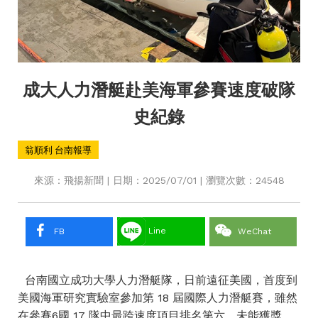
成大人力潛艇赴美海軍參賽速度破隊
史紀錄
翁順利 台南報導
來源：飛揚新聞 | 日期：2025/07/01 | 瀏覽次數：24548
Line
FB
WeChat
台南國立成功大學人力潛艇隊，日前遠征美國，首度到
美國海軍研究實驗室參加第 18 屆國際人力潛艇賽，雖然
在參賽6國 17 隊中最跨速度項目排名第六，未能獲獎，