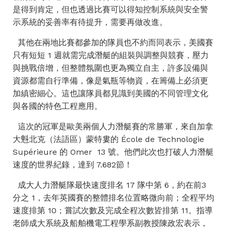
是得到肯定，但也透過比賽可以得知控制系統與安全警
示系統的妥善率有待提升，需要再做改進。
其他在兩地比賽都參加的隊員也不約而同表示，美國賽
只有短短 1 週就需完成潛艇的組裝與調整與競賽，壓力
與挑戰倍增，但整體氛圍也更為獨立自主，許多設備與
資源都需自行準備，像是氣瓶等物資，在籌備上必須更
加縝密細心。這也讓隊員都見識到美國的不同管理文化
與各國的特色工程應用。
這次的冠軍是歐美兩個人力潛艇賽的常勝軍，來自加拿
大𣁽北克（法語區）蒙特婁的 École de Technologie
Supérieure 的 Omer 13 號。他們此次也打破人力潛艇
速度的世界紀錄，達到 7.682節！
成大人力潛艇隊最快速度排名 17 隊中第 6，約在前3
分之 1，去年英國賽的整體排名位置略微向前；全程平均
速度排第 10；嘗試次數及完成全程次數皆排第 11。指導
老師成大系統及船舶機電工程學系副教授陳政宏表示，