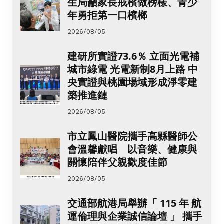
生局籲家長戒檳做榜樣、青少
年勇拒第一口檳榔
2026/08/05
建研所實證73.6％ 立面光電補
城市綠電 光電新制8月上路 中
央實證與桃園場域形成淨零建
築推進鏈
2026/08/05
市立鳳山醫院攜手高縣醫師公
會溫馨獻唱 以音樂、健康與
關懷陪伴父親歡度佳節
2026/08/05
交通部航港局舉辦「 115 年 航
運倫理與企業誠信論壇 」 攜手