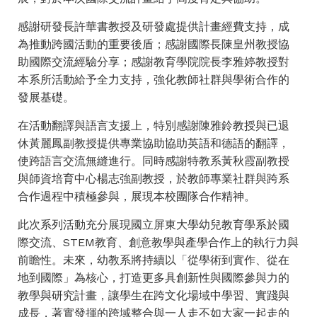
感謝研發長許華書教授及研發處提供計畫經費支持，成
為推動跨國活動的重要後盾；感謝國際長陳皇州教授協
助國際交流經驗分享；感謝教育學院院長李雅婷教授對
本系所活動給予全力支持，強化教師社群與學術合作的
發展基礎。
在活動翻譯與語言支援上，特別感謝陳雅鈴教授與已退
休黃麗鳳副教授提供專業協助協助英語和德語的翻譯，
使跨語言交流無縫進行。同時感謝特教系黃秋霞副教授
與師資培育中心楊志強副教授，於教師專業社群與跨系
合作過程中積極參與，展現本校團隊合作精神。
此次系列活動充分展現國立屏東大學幼兒教育學系於國
際交流、STEM教育、創意教學與產學合作上的執行力與
前瞻性。未來，幼教系將持續以「從學術到實作、從在
地到國際」為核心，打造更多具創新性與國際參與力的
教學與研究計畫，讓學生在跨文化場域中學習、實踐與
成長，著實發揮的跨域整合與一人走不如大家一起走的