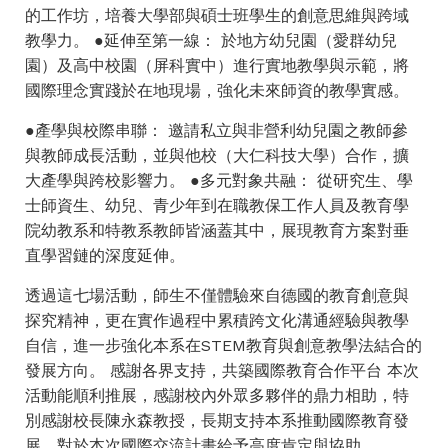
的工作坊，培養大學部與碩士班學生的創意思維與跨域
教學力。 ●延伸至第一線： 於地方幼兒園（愛群幼兒
園）及高中校園（屏科實中）進行實地教學與示範，將
國際理念實踐於在地現場，強化未來師資的教學實感。
●產學與校際串聯： 邀請私立與非營利幼兒園之教師參
與教師成長活動，並與他校（大仁科技大學）合作，擴
大產學與跨校影響力。 ●多元對象共融： 從研究生、學
士師資生、幼兒、青少年到在職教保工作人員及教育學
院幼教系和特教系教師皆涵蓋其中，展現教育方案對垂
直學習鏈的深度延伸。
透過這七場活動，師生不僅體驗來自德國的教育創意與
探究精神，更在實作過程中累積跨文化溝通經驗與教學
自信，進一步強化本系在STEM教育與創意教學法結合的
發展方向。 感謝各界支持，共築國際教育合作平台 本次
活動能順利推展，感謝校內外眾多夥伴的鼎力相助，特
別感謝校長陳永森教授，長期支持本系推動國際教育發
展，對於本次國際交流計畫給予高度肯定與協助。