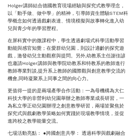
Holger講師結合德國教育現場經驗與探究式教學理念，
以「動手做、做中學」的精神，引導師資生體驗STEM科
學概念如何透過戲劇表達、情境模擬與故事轉化進入幼
兒與青少年的學習歷程。
在屏科實中的微課程中，學生透過劇場式科學活動學習
動能與感官知覺；在愛群幼兒園，則設計適齡的探究遊
戲，激發幼兒主動觀察與提問。另外,幼教系主任謝佳諺
也邀請Holger講師與教學院幼教系和特教系的教師進行
教師專業對談,提升系上教師的國際觀與創意教學交流的
機會,同時凝聚系上同事之間的向心力。
更值得一提的是兩場產學合作活動：一為母機構為大仁
科技大學的非營利幼兒園舉辦之教師專業成長研習，一
為私立學正幼兒園辦理之創意教學研習，兩場皆聚焦於
探究式與戲劇教學策略如何實踐於現場教學情境，並促
進跨校之教學能量交流。
七場活動亮點： ●跨國創意共學： 透過科學與戲劇融合