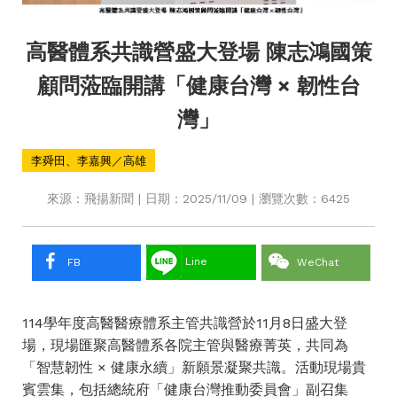
高醫體系共識營盛大登場 陳志鴻國策
顧問蒞臨開講「健康台灣 × 韌性台
灣」
李舜田、李嘉興／高雄
來源：飛揚新聞 | 日期：2025/11/09 | 瀏覽次數：6425
Line
FB
WeChat
114學年度高醫醫療體系主管共識營於11月8日盛大登
場，現場匯聚高醫體系各院主管與醫療菁英，共同為
「智慧韌性 × 健康永續」新願景凝聚共識。活動現場貴
賓雲集，包括總統府「健康台灣推動委員會」副召集