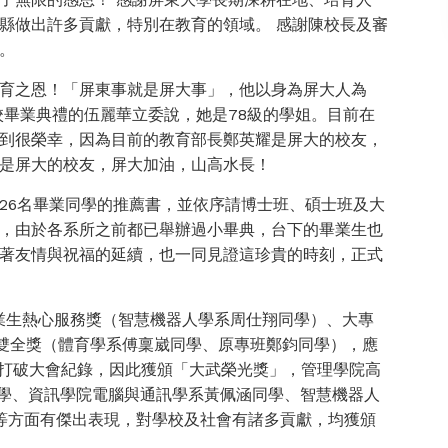
縣做出許多貢獻，特別在教育的領域。 感謝陳校長及審
。
育之恩！「屏東事就是屏大事」，他以身為屏大人為
校畢業典禮的伍麗華立委說，她是78級的學姐。目前在
到很榮幸，因為目前的教育部長鄭英耀是屏大的校友，
是屏大的校友，屏大加油，山高水長！
826名畢業同學的推薦書，並依序請博士班、碩士班及大
，由於各系所之前都已舉辦過小畢典，台下的畢業生也
著友情與祝福的延續，也一同見證這珍貴的時刻，正式
畢業生熱心服務獎（智慧機器人學系周仕翔同學）、大專
武雙全獎（體育學系傅稟崴同學、原專班鄭鈞同學），應
中打破大會紀錄，因此獲頒「大武榮光獎」，管理學院高
同學、資訊學院電腦與通訊學系黃佩涵同學、智慧機器人
等方面有傑出表現，對學校及社會有諸多貢獻，均獲頒