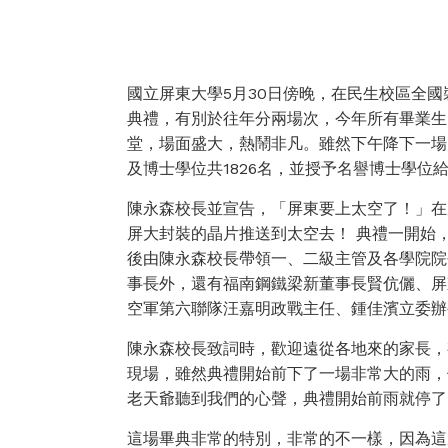
國立屏東大學5月30日傍晚，在民生校區全國
典禮，有別於往年分兩場次，今年所有畢業生
堂，場面盛大，熱鬧非凡。雖然下午降下一場
及博士學位共1826名，並授予名譽博士學位
陳永森校長並宣告，「屏東要上太空了！」在屏
屏大封裝的晶片推送到太空去！ 典禮一開始
後由陳永森校長帶領一、二級主管及各學院院
事長外，還有福南鋼鐵梁新董事長賢伉儷、屏
空軍第六聯隊汪嘉明政戰主任、鍾佳濱立委辦
陳永森校長致詞時，歡迎遠從各地來的家長，
現場，雖然典禮開始前下了一場非常大的雨，
老天爺聽到我們的心聲，典禮開始前雨就停了
這場畢典非常的特別，非常的不一樣，因為這