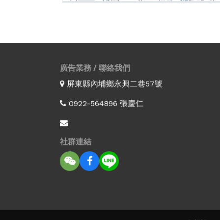
廣告業務 / 聯絡我們
屏東縣內埔鄉永興二巷57號
0922-564896 張慶仁
社群連結