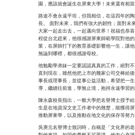
園，應該就會誕生在屏東大學！未來還有相當
路途不會永遠平坦，但我相信，在這四年的陶
長。 面對未來，我們有強大的韌性；面對未
大家一起走出去，一起邁向世界！祝福也恭喜所
程從台北趕來，他很感謝屏東師範學院對他的
業，在屏師打下的教育基礎影響他一生，讓他
無論到哪裡，都很感謝母校。
他勉勵學弟妹一定要認認真真的工作，絕對不
直到現在，雖然他把上市的幾家公司交棒給後
事長或理事長，並從事公益活動，希望把一生
導，繼續往前進，學無止境，抱持永遠學習的
陳永森校長指出，一般大學把名譽博士授予給
生是在地資深文史工作者中的翹楚，能獲得屏
推動屏東學，以及推動在地文化的保存等努力
吳庚元名譽博士致詞時，自稱是「文化界的老
對他來說，如同作夢般不可思議，他內心充滿