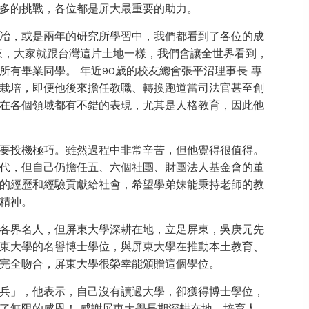
多的挑戰，各位都是屏大最重要的助力。
冶，或是兩年的研究所學習中，我們都看到了各位的成
來，大家就跟台灣這片土地一樣，我們會讓全世界看到，
有畢業同學。 年近90歲的校友總會張平沼理事長 專
栽培，即便他後來擔任教職、轉換跑道當司法官甚至創
在各個領域都有不錯的表現，尤其是人格教育，因此他
要投機極巧。雖然過程中非常辛苦，但他覺得很值得。
代，但自己仍擔任五、六個社團、財團法人基金會的董
的經歷和經驗貢獻給社會，希望學弟妹能秉持老師的教
精神。
各界名人，但屏東大學深耕在地，立足屏東，吳庚元先
東大學的名譽博士學位，與屏東大學在推動本土教育、
完全吻合，屏東大學很榮幸能頒贈這個學位。
兵」，他表示，自己沒有讀過大學，卻獲得博士學位，
了無限的感恩！ 感謝屏東大學長期深耕在地、培育人