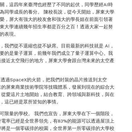
關，這四年來臺灣也經歷了不同的起伏，同學歷經AI時
為同學成長的養分。 陳校長說，從今天開始，屏東大學
榮，屏大有強大的校友會和強大的學長姐在前面引領著
東大學連續幾年招生率都是百分之百！透過大家一起努
的表現。
，我們從不退縮也從不缺席。目前最新的科技就是 AI，
重要的是量子運算，前幾年我們成立了量子運算中心。我
最接近太空飛行的地方，屏東大學會跟台灣未來的太空產
透過SpaceX的火箭，把我們封裝的晶片推送到太空
來的屏東商業技術學院等技職體系，發展到現在的綜合大
，從愛這片土地開始，結合教育、跨領域與新科技，與在
，這已經是眾所皆知的事情。
可限量的學校。 我們也宣告，屏東大學在下一個階段，
發電率已經是全世界領先，有83%的能源可以透過屋頂上
學將是一個零碳排的校園，全世界第一所零碳排的大學校