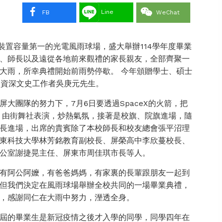
Line
FB
WeChat
裝置容量第一的光電風雨球場，盛大舉辦114學年度畢業
、師長以及遠從各地前來觀禮的家長親友，全部齊聚一
大雨，所幸典禮開始前雨勢停歇。 今年頒贈學士、碩士
給資深文史工作者吳庚元先生。
大團隊的努力下，7月6日要透過SpaceX的火箭，把
，由街舞社表演，炒熱氣氛，接著是校旗、院旗進場，隨
長進場，出席的貴賓除了本校師長和校友總會張平沼理
東科技大學林芳銘教育副校長、屏榮高中李欣蔓校長、
公室謝捷晃主任、屏東市周佳琪市長等人。
有阿公阿嬤，有爸爸媽媽，有家裏的長輩跟朋友一起到
但我們決定在風雨球場舉辦全校共同的一場畢業典禮，
，感謝同仁在大雨中努力，溼透全身。
屆的畢業生是新冠疫情之後才入學的同學，同學四年在