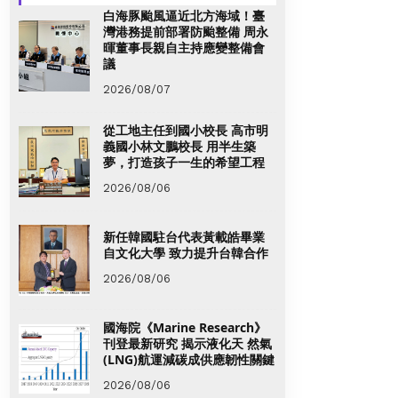
白海豚颱風逼近北方海域！臺
灣港務提前部署防颱整備 周永
暉董事長親自主持應變整備會
議
2026/08/07
從工地主任到國小校長 高市明
義國小林文鵬校長 用半生築
夢，打造孩子一生的希望工程
2026/08/06
新任韓國駐台代表黃載皓畢業
自文化大學 致力提升台韓合作
2026/08/06
國海院《Marine Research》
刊登最新研究 揭示液化天 然氣
(LNG)航運減碳成供應韌性關鍵
2026/08/06