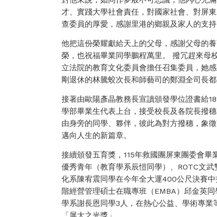
才、實踐大學社會責任，對國家社會、對屏東
查委員的厚愛，感謝里港的鄉親及家人的支持
他把這份榮耀獻給天上的父母，感謝父母的養
榮，也祝福畢業同學鵬程萬里。 撥冗趕來母
立法院的教育文化委員會擔任召集委員，她感
剛退休的林騰蛟次長和師藝司的鄭淵全司長都
接著由歐陽彥晶教務長宣讀頒發學位證書給1
學部畢業生代表上台，接受校長及各院長撥穗
由身旁的同學、夥伴，彼此為對方撥穗，象徵
邁向人生的新篇章。
接續頒發五育獎，115年救國團屏東團委會
優秀青年（教育學系辰愷同學）、ROTC文
化系陳宥震同學在今年全大運400公尺決賽
階經營管理碩士在職專班（EMBA）邱金英
學系謝長恩同學3人，在熱心公益、學術專業
「屏大之光獎」。