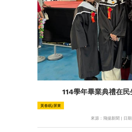
114學年畢業典禮在
黃春眠/屏東
來源：飛揚新聞 | 日期：2