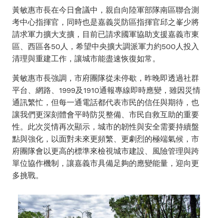
黃敏惠市長在今日會議中，親自向陸軍部隊南區聯合測
考中心指揮官，同時也是嘉義災防區指揮官邱之峯少將
請求軍力擴大支擴，目前已請求國軍協助支援嘉義市東
區、西區各50人，希望中央擴大調派軍力約500人投入
清理與重建工作，讓城市能盡速恢復如常。
黃敏惠市長強調，市府團隊從未停歇，昨晚即透過社群
平台、網路、1999及1910通報專線即時應變，雖因災情
通訊繁忙，但每一通電話都代表市民的信任與期待，也
讓我們更深刻體會平時防災整備、市民自救互助的重要
性。此次災情再次顯示，城市的韌性與安全需要持續盤
點與強化，以面對未來更頻繁、更劇烈的極端氣候，市
府團隊會以更高的標準來檢視城市建設、風險管理與跨
單位協作機制，讓嘉義市具備足夠的應變能量，迎向更
多挑戰。