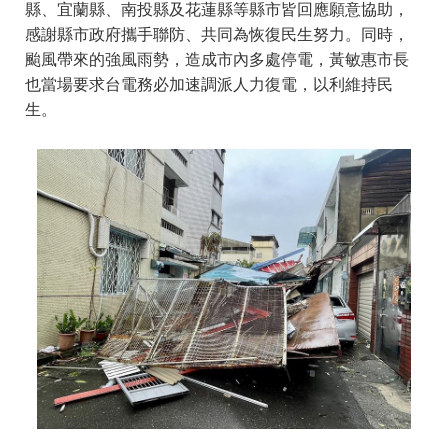
縣、宜蘭縣、南投縣及花蓮縣等縣市皆回應願意協助，
感謝縣市政府攜手聯防、共同為恢復民生努力。同時，
颱風帶來的強風雨勢，造成市內多處停電，黃敏惠市長
也當場要求台電務必加速調派人力復電，以利維持民
生。