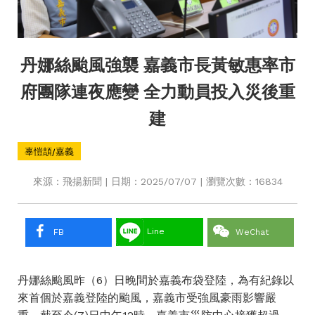
丹娜絲颱風強襲 嘉義市長黃敏惠率市
府團隊連夜應變 全力動員投入災後重
建
辜愷頡/嘉義
來源：飛揚新聞 | 日期：2025/07/07 | 瀏覽次數：16834
Line
FB
WeChat
丹娜絲颱風昨（6）日晚間於嘉義布袋登陸，為有紀錄以
來首個於嘉義登陸的颱風，嘉義市受強風豪雨影響嚴