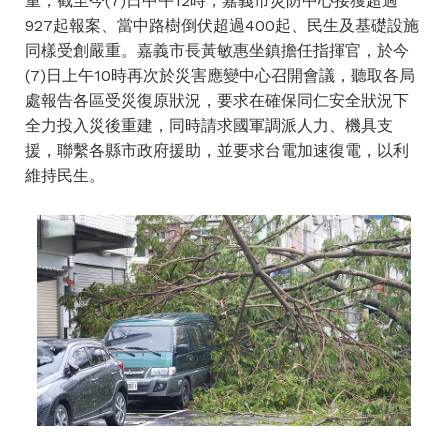
重，截至今(7)日中午12時，嘉義市災防中心接獲超過
927起報案、當中路樹倒伏超過400起、民生及基礎設施
同樣受創嚴重。嘉義市長黃敏惠坐鎮擔任指揮官，於今
(7)日上午10時再次於災害應變中心召開會議，聽取各局
處報告各區受災復原狀況，要求在確保同仁安全狀況下
全力投入災後重建，同時請求國軍調派人力、機具支
援，聯繫各縣市政府援助，並要求台電加速復電，以利
維持民生。