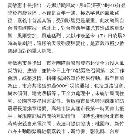
黃敏惠市長指出，丹娜斯颱風於7月6日深夜11時40分登
陸於布袋登陸，不僅是百年一遇、極為罕見的氣象路
徑，嘉義市首當其衝，受到影響更是嚴重。此次颱風自
台灣海峽南端一路北上，對台灣西半部尤其造成嚴重影
響，風雨交加、風速猛烈，尤以昨晚至今（7）日凌晨2
時為最劇烈，這樣的天候強度與變化，是嘉義市極少數
曾經面對的重大挑戰。
黃敏惠市長指出，市府團隊自警報發布起便全力投入風
災防範、應變，並於今日上午10點緊急召開第二次工作
會議，統整災情、指揮協調各單位復原行動。截至目前
為止，市府共接獲超過900件災損通報，包括道路阻塞、
樹木傾倒、建物毀損等，正全力處理中，未統計民間住
宅、公園等零星損害案件。黃敏惠市長也特別感謝消防
署署長蕭煥章聯繫、高雄市陳其邁市長第一時間伸出援
手，展現南部城市間的互助情誼，同時也接到台北市長
蔣萬安親自來電詢問，表達可提供協助；桃園市、新竹
市亦主動聯繫將馳援嘉義市，新竹縣、彰化縣、台東