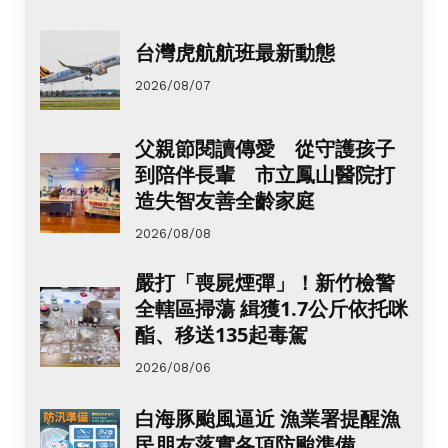
台灣虎航航班最新動態
2026/08/07
父親節閱讀傳愛 從守護孩子
到陪伴長輩 市立鳳山醫院打
造失智友善全齡家庭
2026/08/08
嚴打「喪屍煙彈」！新竹檢警
全轄區掃蕩 緝獲1.7公斤依托咪
酯、移送135起毒駕
2026/08/06
白海豚颱風逼近 漁業署提醒漁
民朋友落實各項防颱準備