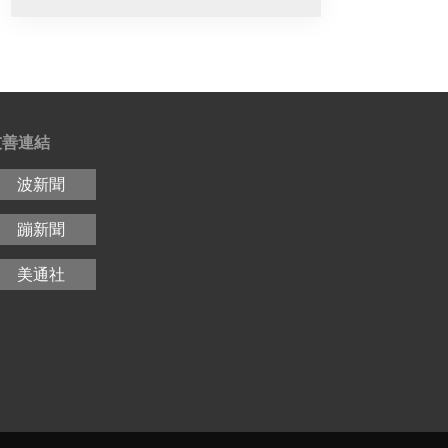
友善連結
波新聞
蹦新聞
美通社