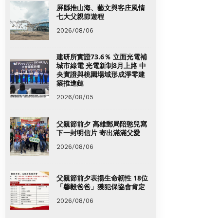
屏縣推山海、藝文與客庄風情
七大父親節遊程
2026/08/06
建研所實證73.6％ 立面光電補
城市綠電 光電新制8月上路 中
央實證與桃園場域形成淨零建
築推進鏈
2026/08/05
父親節前夕 高雄郵局陪憨兒寫
下一封明信片 寄出滿滿父愛
2026/08/06
父親節前夕表揚生命韌性 18位
「馨毅爸爸」獲犯保協會肯定
2026/08/06