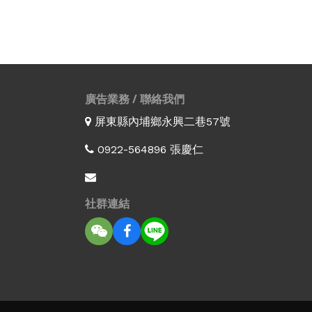
廣告業務 / 聯絡我們
屏東縣內埔鄉永興二巷57號
0922-564896 張慶仁
社群連結