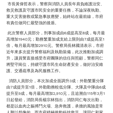
市長黃偉哲表示，警察與消防人員長年肩負維護治安、
救災救護及守護市民安全的重要任務，不論深夜執勤、
重大災害搶救或緊急事故應變，始終站在最前線，市府
有責任做同仁最堅強的後盾。
此次警察人員部分，刑事加成由6成提高至8成，每月最
高增加1940元；勤務繁重加成支給上限則由7成提高至1
倍，每月最高增加2910元。警察局長林國清表示，市府
近年來多次提升警察福利及執勤裝備，此次推動加成調
升，讓員警直接感受市府團隊的信任與照顧，警察同仁
將堅守崗位，持續守護市民生命財產安全，做好治安維
護、交通疏導及為民服務工作。
消防人員部分，本次加成全面調升3成：外勤繁重分隊
由7成提升至1倍，外勤勤務較低分隊、大隊及中隊由6成
提升至9成，每月最高增加2,910元，且追溯自115年3月1
日起發給，消防局長楊宗林指出，消防同仁每次出勤，
都是以血肉之軀搏鬥火場、急奔救護，承擔的風險是常
人難以想像的。而市府積極推動科技救災，讓同仁和家