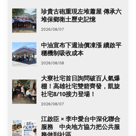
珍貴古砲重現左堆蕭屋 傳承六
堆保鄉衛土歷史記憶
2026/08/07
中油宣布下週油價凍漲 續啟平
穩機制吸收成本
2026/08/08
大寮社宅首日詢問破百人氣爆
棚！高雄社宅雙箭齊發，凱旋
社宅8/10接力登場！
2026/08/07
江啟臣 × 李中愛台中深化聯合
服務 中央地方協力把公共服
務做到社區