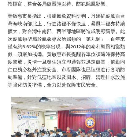
指揮官，整合各局處嚴陣以待、防範颱風影響。
黃敏惠市長指出，根據氣象資料研判，丹娜絲颱風自台
灣海峽南部北上，行進路徑不僅快速，暴風半徑亦持續
擴大，對台灣中南部、西半部地區將造成明顯衝擊。此
次颱風類型屬於氣象專家所歸類的「第九類」，百年來
僅有約6.62%的機率出現，與2012年的泰利颱風相當類
似，須嚴加戒備。黃敏惠市長提醒各單位須隨時保持高
度警戒，災情一旦發生須立即通報並迅速處置，值勤同
仁也務必格外注意安全。市府團隊也已陸續進行各項防
颱準備，針對低窪地區以及樹木、招牌、清理排水設施
等強化防災準備，全力以赴保障市民安全。