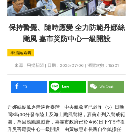
保持警覺、隨時應變 全力防範丹娜絲
颱風 嘉市災防中心一級開設
辜愷頡/嘉義
來源：飛揚新聞 | 日期：2025/07/06 | 瀏覽次數：15301
Line
FB
WeChat
丹娜絲颱風逐漸逼近臺灣，中央氣象署已於昨（5）日晚
間8時30分發布陸上及海上颱風警報，嘉義市列入警戒範
圍，為因應颱風威脅，嘉義市政府已於今(6)日下午5時提
升災害應變中心一級開設，由黃敏惠市長親自坐鎮擔任