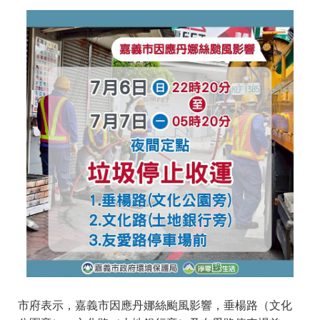
市府表示，嘉義市因應丹娜絲颱風影響，垂楊路（文化