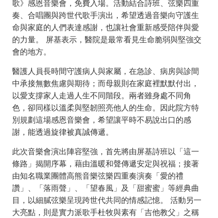
歌》感恩音樂會，免費入場。活動結合詩班、弦樂四重
奏、合唱團與跨世代歌手演出，希望透過音樂向守護生
命與家庭的人們表達感謝，也讓社會重新感受陪伴與愛
的力量。 屏基表示，醫院是最常看見生命脆弱與堅強交
會的地方。
醫護人員長時間守護病人與家屬，在急診、病房與診間
中承接無數焦慮與期待；而母親則在家庭裡默默付出，
以愛支撐家人走過人生不同階段。兩者雖身處不同角
色，卻同樣以溫柔與堅韌照亮他人的生命。因此院方特
別規劃這場感恩音樂會，希望讓平時不易說出口的感
謝，能透過旋律被真誠傳遞。
此次音樂會演出陣容堅強，首先將由屏基詩班以「這一
條路」揭開序幕，藉由溫暖和聲傳遞安定與祝福；接著
由知名職業團體高熊音樂弦樂四重奏演奏「愛的禮
讚」、「落雨聲」、「望春風」及「甜蜜蜜」等經典曲
目，以細膩弦樂呈現跨世代共同的情感記憶。 活動另一
大亮點，則是實力派歌手杜牧與素有「吉他教父」之稱