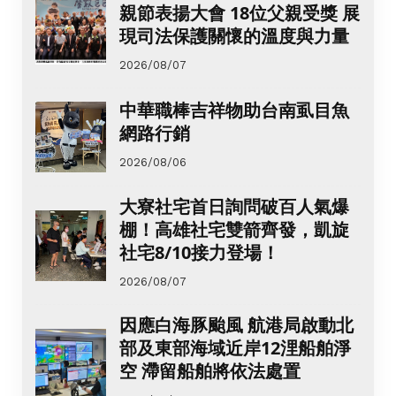
親節表揚大會 18位父親受獎 展
現司法保護關懷的溫度與力量
2026/08/07
中華職棒吉祥物助台南虱目魚
網路行銷
2026/08/06
大寮社宅首日詢問破百人氣爆
棚！高雄社宅雙箭齊發，凱旋
社宅8/10接力登場！
2026/08/07
因應白海豚颱風 航港局啟動北
部及東部海域近岸12浬船舶淨
空 滯留船舶將依法處置