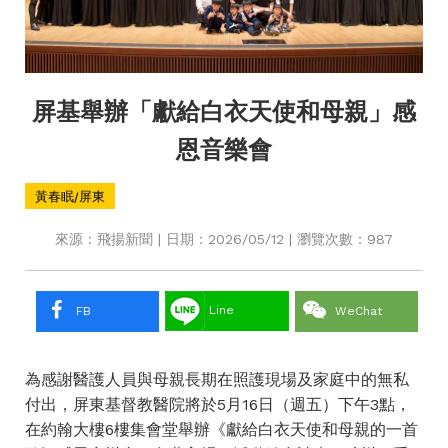
屏基舉辦「獻給白衣天使和母親」感
恩音樂會
黃春眠/屏東
來源：飛揚新聞 | 日期：2026/05/12 | 瀏覽次數：987
Line
FB
WeChat
為感謝醫護人員與母親長期在照護現場及家庭中的無私
付出，屏東基督教醫院將於5月16日（週五）下午3點，
在約翰大樓6樓集會堂舉辦《獻給白衣天使和母親的一首